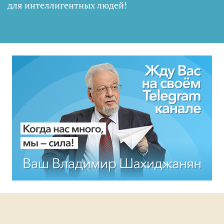
для интеллигентных людей
!