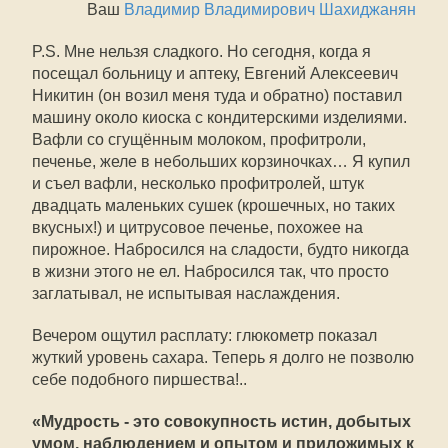
Ваш
Владимир Владимирович Шахиджанян
P.S. Мне нельзя сладкого. Но сегодня, когда я
посещал больницу и аптеку, Евгений Алексеевич
Никитин (он возил меня туда и обратно) поставил
машину около киоска с кондитерскими изделиями.
Вафли со сгущённым молоком, профитроли,
печенье, желе в небольших корзиночках… Я купил
и съел вафли, несколько профитролей, штук
двадцать маленьких сушек (крошечных, но таких
вкусных!) и цитрусовое печенье, похожее на
пирожное. Набросился на сладости, будто никогда
в жизни этого не ел. Набросился так, что просто
заглатывал, не испытывая наслаждения.
Вечером ощутил расплату: глюкометр показал
жуткий уровень сахара. Теперь я долго не позволю
себе подобного пиршества!..
«Мудрость - это совокупность истин, добытых
умом, наблюдением и опытом и приложимых к