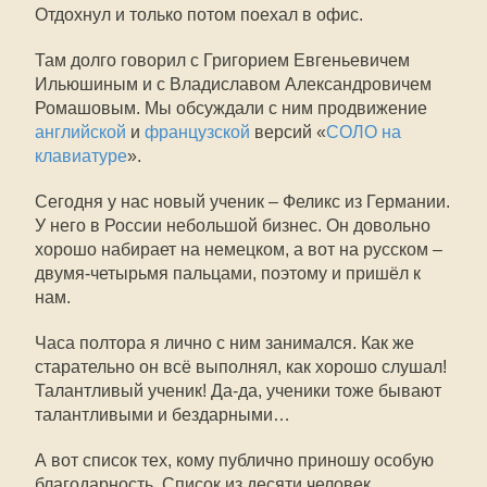
Отдохнул и только потом поехал в офис.
Там долго говорил с Григорием Евгеньевичем
Ильюшиным и с Владиславом Александровичем
Ромашовым. Мы обсуждали с ним продвижение
английской
и
французской
версий «
СОЛО на
клавиатуре
».
Сегодня у нас новый ученик – Феликс из Германии.
У него в России небольшой бизнес. Он довольно
хорошо набирает на немецком, а вот на русском –
двумя-четырьмя пальцами, поэтому и пришёл к
нам.
Часа полтора я лично с ним занимался. Как же
старательно он всё выполнял, как хорошо слушал!
Талантливый ученик! Да-да, ученики тоже бывают
талантливыми и бездарными…
А вот список тех, кому публично приношу особую
благодарность. Список из десяти человек.