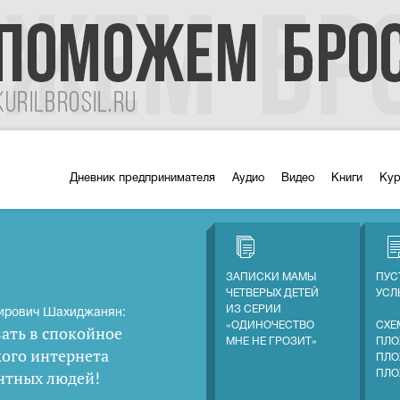
Дневник предпринимателя
Аудио
Видео
Книги
Ку
ЗАПИСКИ МАМЫ
ПУС
ЧЕТВЕРЫХ ДЕТЕЙ
УС
ИЗ СЕРИИ
ирович Шахиджанян:
«ОДИНОЧЕСТВО
СХЕ
ать в спокойное
МНЕ НЕ ГРОЗИТ»
ПЛО
кого интернета
ПЛО
нтных людей
!
ПЛО