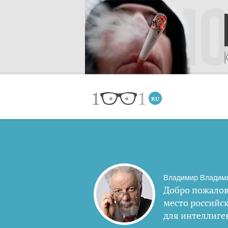
Владимир Владим
Добро пожалов
место российс
для интеллиге