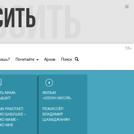
18+
ришь?
Почитайте
Архив
Поиск
ТЬ МАМА
ФИЛЬМ
ЛЫШИТ
«КЛОУН МУСЛЯ»
МА РАБОТАЕТ:
РЕЖИССЁР:
ХО БАБУШКЕ –
ВЛАДИМИР
ХО МАМЕ –
ШАХИДЖАНЯН
ХО МНЕ