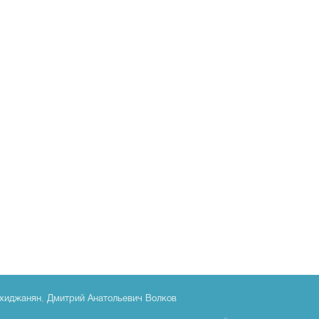
хиджанян
,
Дмитрий Анатольевич Волков