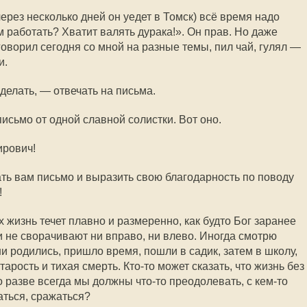
рез несколько дней он уедет в Томск) всё время надо
 работать? Хватит валять дурака!». Он прав. Но даже
говорил сегодня со мной на разные темы, пил чай, гулял —
и.
 делать, — отвечать на письма.
исьмо от одной славной солистки. Вот оно.
ирович!
ать вам письмо и выразить свою благодарность по поводу
!
х жизнь течет плавно и размеренно, как будто Бог заранее
и не сворачивают ни вправо, ни влево. Иногда смотрю
ни родились, пришло время, пошли в садик, затем в школу,
старость и тихая смерть.
Кто-то
может сказать, что жизнь без
но разве всегда мы должны
что-то
преодолевать, с
кем-то
аться, сражаться?