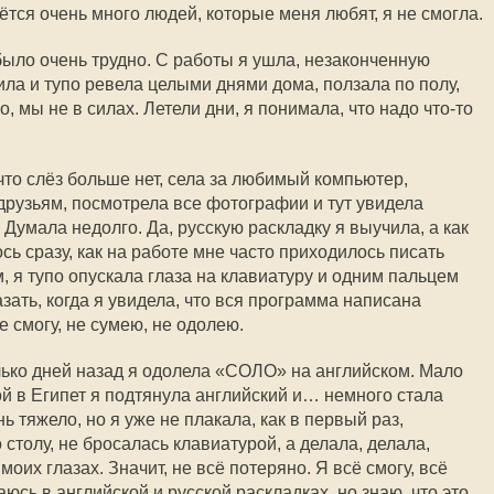
аётся очень много людей, которые меня любят, я не смогла.
было очень трудно. С работы я ушла, незаконченную
ла и тупо ревела целыми днями дома, ползала по полу,
о, мы не в силах. Летели дни, я понимала, что надо
что-то
 что слёз больше нет, села за любимый компьютер,
друзьям, посмотрела все фотографии и тут увидела
умала недолго. Да, русскую раскладку я выучила, а как
ь сразу, как на работе мне часто приходилось писать
 я тупо опускала глаза на клавиатуру и одним пальцем
азать, когда я увидела, что вся программа написана
е смогу, не сумею, не одолею.
ько дней назад я одолела «СОЛО» на английском. Мало
ой в Египет я подтянула английский и… немного стала
ь тяжело, но я уже не плакала, как в первый раз,
 столу, не бросалась клавиатурой, а делала, делала,
оих глазах. Значит, не всё потеряно. Я всё смогу, всё
юсь в английской и русской раскладках, но знаю, что это