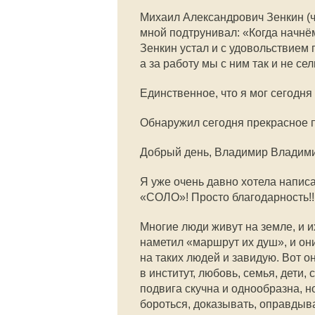
Михаил Александрович Зенкин (че
мной подтрунивал: «Когда начнём
Зенкин устал и с удовольствием 
а за работу мы с ним так и не сел
Единственное, что я мог сегодня
Обнаружил сегодня прекрасное п
Добрый день, Владимир Владим
Я уже очень давно хотела напис
«СОЛО»! Просто благодарность!!
Многие люди живут на земле, и и
наметил «маршрут их душ», и он
на таких людей и завидую. Вот о
в институт, любовь, семья, дети, 
подвига скучна и однообразна, 
бороться, доказывать, оправдыв