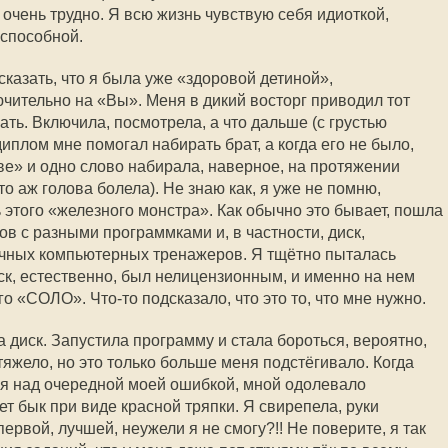
очень трудно. Я всю жизнь чувствую себя идиоткой,
 способной.
казать, что я была уже «здоровой детиной»,
чительно на «Вы». Меня в дикий восторг приводил тот
чать. Включила, посмотрела, а что дальше (с грустью
диплом мне помогал набирать брат, а когда его не было,
ве» и одно слово набирала, наверное, на протяжении
то аж голова болела). Не знаю как, я уже не помню,
 этого «железного монстра». Как обычно это бывает, пошла
ов с разными программками и, в частности, диск,
ичных компьютерных тренажеров. Я тщётно пыталась
ск, естественно, был нелицензионным, и именно на нем
его «СОЛО».
Что-то
подсказало, что это то, что мне нужно.
а диск. Запустила программу и стала бороться, вероятно,
яжело, но это только больше меня подстёгивало. Когда
я над очередной моей ошибкой, мной одолевало
ет бык при виде красной тряпки. Я свирепела, руки
первой, лучшей, неужели я не смогу?!! Не поверите, я так