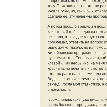
напрягалась во время прохождени
телу. Приходилось несколько раз
кусала губы, но, как и бык, от кр
сделала её, эту нелёгкую програ
А потом прошло время, и я пошл
клиентов. Это был один из тяжел
не знала, что за две минуты мож
проблемах, ответить на вопрос к
Было жутко тяжело, но на помощ
Билайновские программы я выучи
ну а печатать… Теперь я каждый 
клавой». Так необычно, на меня 
краснела, но печатать и смотрет
сколько раз я вас вспоминала д
Ведь я не гений, середнячок, но 
секунд. Росла моя статистика, а
в должности.
К сожалению, как я уже писала, 
очень большое горе, думала, что