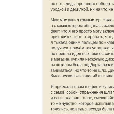
но вот следы прошлого побороть 
уродкой и дебилкой, ни на что не
Муж мне купил компьютер. Надо с
а с компьютером общалась исклю
факт, что я его просто могу вклю
приходится констатировать, что 
я тыкала одним пальцем по «кла
получаса, причём так уставала, ч
но пришла идея все-таки освоить
в магазин, купила несколько диск
на котором была подборка разл
заниматься, но
что-то
не шло. Ди
было несколько заданий из ваш
Я приехала к вам в офис и купил
с самой собой. Упражнения шли т
я слышала ваш голос, смеющийс
то же чувство, которое испытыва
тряслись, но ведь я всегда была 