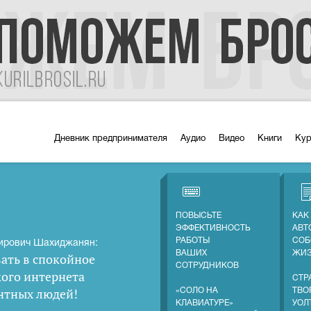
Дневник предпринимателя
Аудио
Видео
Книги
Ку
ПОВЫСЬТЕ
КАК
ЭФФЕКТИВНОСТЬ
АВТ
РАБОТЫ
СОБ
ирович Шахиджанян:
ВАШИХ
ЖИ
ать в спокойное
СОТРУДНИКОВ
кого интернета
СТР
нтных людей
!
«СОЛО НА
ТВО
КЛАВИАТУРЕ»
УОЛ