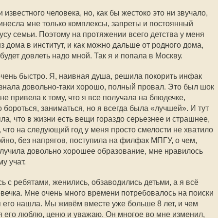
известного человека, но, как бы жестоко это ни звучало,
инесла мне только комплексы, запреты и постоянный
тусу семьи. Поэтому на протяжении всего детства у меня
з дома в институт, и как можно дальше от родного дома,
 будет довлеть надо мной. Так я и попала в Москву.
ень быстро. Я, наивная душа, решила покорить инфак
к знала довольно-таки хорошо, полный провал. Это был шок
не привела к тому, что я все получала на блюдечке,
 бороться, заниматься, но я всегда была «лучшей». И тут
яла, что в жизни есть вещи гораздо серьезнее и страшнее,
, что на следующий год у меня просто смелости не хватило
ойно, без напрягов, поступила на филфак МПГУ, о чем,
получила довольно хорошее образование, мне нравилось
му учат.
сь с ребятами, женились, обзаводились детьми, а я всё
овечка. Мне очень много времени потребовалось на поиски
 его нашла. Мы живём вместе уже больше 8 лет, и чем
я его люблю, ценю и уважаю. Он многое во мне изменил,