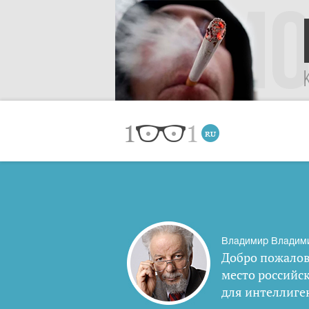
Владимир Владим
Добро пожалов
место российс
для интеллиге