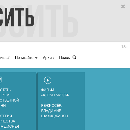
18+
ришь?
Почитайте
Архив
Поиск
 СТАТЬ
ФИЛЬМ
ОРОМ
«КЛОУН МУСЛЯ»
СТВЕННОЙ
ЗНИ
РЕЖИССЁР:
ВЛАДИМИР
АТЕГИЯ
ШАХИДЖАНЯН
РЧЕСТВА
ТА ДИСНЕЯ