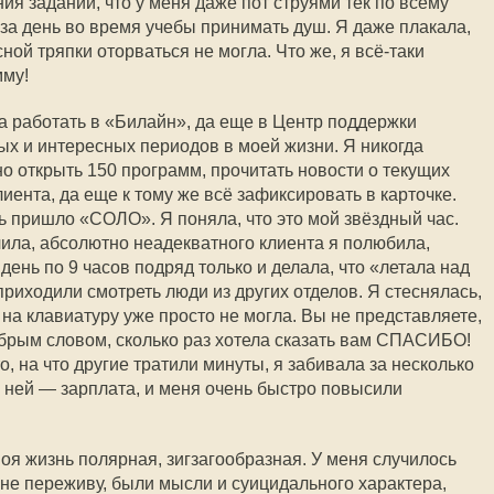
я заданий, что у меня даже пот струями тёк по всему
 за день во время учебы принимать душ. Я даже плакала,
асной тряпки оторваться не могла. Что же, я всё-таки
мму!
а работать в «Билайн», да еще в Центр поддержки
ых и интересных периодов в моей жизни. Я никогда
но открыть 150 программ, прочитать новости о текущих
лиента, да еще к тому же всё зафиксировать в карточке.
ь пришло «СОЛО». Я поняла, что это мой звёздный час.
ла, абсолютно неадекватного клиента я полюбила,
день по 9 часов подряд только и делала, что «летала над
приходили смотреть люди из других отделов. Я стеснялась,
ь на клавиатуру уже просто не могла. Вы не представляете,
обрым словом, сколько раз хотела сказать вам СПАСИБО!
то, на что другие тратили минуты, я забивала за несколько
 с ней — зарплата, и меня очень быстро повысили
моя жизнь полярная, зигзагообразная. У меня случилось
 не переживу, были мысли и суицидального характера,