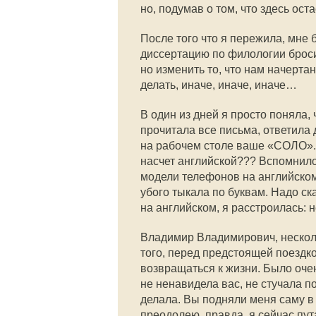
но, подумав о том, что здесь ост
После того что я пережила, мне 
диссертацию по филологии броси
но изменить то, что нам начертан
делать, иначе, иначе, иначе…
В один из дней я просто поняла,
прочитала все письма, ответила 
на рабочем столе ваше «СОЛО». Д
насчет английской??? Вспомнилос
модели телефонов на английском,
убого тыкала по буквам. Надо ск
на английском, я расстроилась: н
Владимир Владимирович, нескол
того, перед предстоящей поездк
возвращаться к жизни. Было очен
не ненавидела вас, не стучала по
делала. Вы подняли меня саму в м
преодолею, правда, я сейчас пута