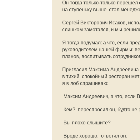
Он тогда только-только перешёл
на ступеньку выше  стал менедж
Сергей Викторович Исаков, исп
слишком замотался, и мы решили 
Я тогда подумал: а что, если п
руководителем нашей фирмы: вес
планов, воспитывать сотрудников
Пригласил Максима Андреевича п
в тихий, спокойный ресторан метр
я в лоб спрашиваю:
 Максим Андреевич, а что, есл
 Кем?  переспросил он, будто н
 Вы плохо слышите?
 Вроде хорошо,  ответил он.