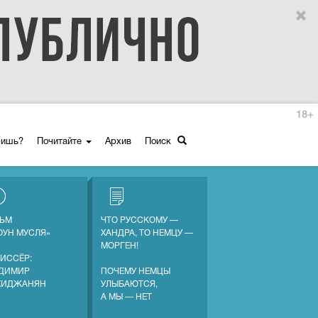
18+
ришь?
Почитайте
Архив
Поиск
ЬМ
ЧТО РУССКОМУ —
ОУН МУСЛЯ»
ХАНДРА, ТО НЕМЦУ —
МОРГЕН!
ИССЁР:
ДИМИР
ПОЧЕМУ НЕМЦЫ
ХИДЖАНЯН
УЛЫБАЮТСЯ,
А МЫ — НЕТ