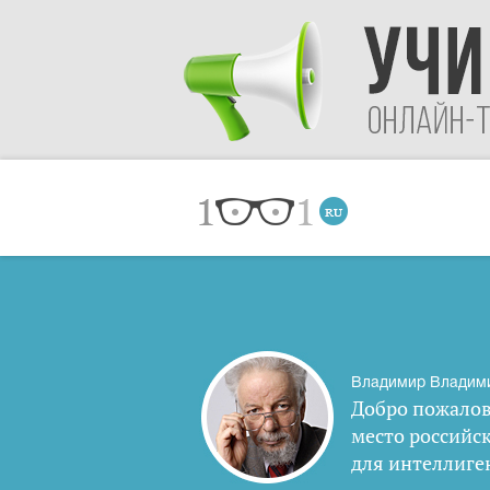
Владимир Владим
Добро пожалов
место российс
для интеллиге