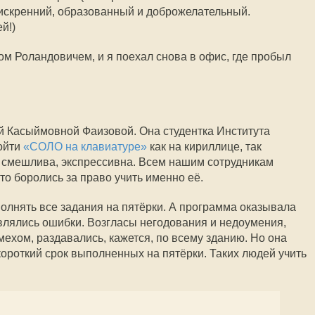
искренний, образованный и доброжелательный.
й!)
 Роландовичем, и я поехал снова в офис, где пробыл
й Касыймовной Фаизовой. Она студентка Института
ойти
«СОЛО на клавиатуре»
как на кириллице, так
, смешлива, экспрессивна. Всем нашим сотрудникам
о боролись за право учить именно её.
лнять все задания на пятёрки. А программа оказывала
являлись ошибки. Возгласы негодования и недоумения,
хом, раздавались, кажется, по всему зданию. Но она
 короткий срок выполненных на пятёрки. Таких людей учить