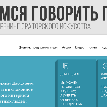
Дневник предпринимателя
Аудио
Видео
Книги
Ку
ДЕМЕНЦ-И-Я
ФИЛ
«КЛ
МЫ МОЖЕМ
ирович Шахиджанян:
ГОТОВИТЬСЯ
РЕЖ
ать в спокойное
К ОДНОМУ,
ВЛА
кого интернета
А УМЕРЕТЬ
ША
нтных людей
!
ОТ ДРУГОГО
И ПО-ДРУГОМУ