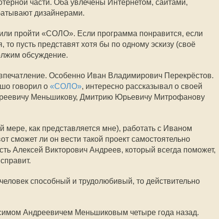
ьютерной части. Оба увлечены Интернетом, сайтами,
батывают дизайнерами.
или пройти «СОЛО». Если программа понравится, если
 то пусть представят хотя бы по одному эскизу (своё
олжим обсуждение.
впечатление. Особенно Иван Владимирович Перекрёстов.
ошо говорил о
«СОЛО»
, интересно рассказывал о своей
дреевичу Меньшикову, Дмитрию Юрьевичу Митрофанову
ей мере, как представляется мне), работать с Иваном
от сможет ли он вести такой проект самостоятельно 
 есть Алексей Викторович Андреев, который всегда поможет,
исправит.
 человек способный и трудолюбивый, то действительно
ксимом Андреевичем Меньшиковым четыре года назад.