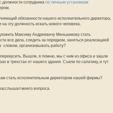
 с должности сотрудника
по личным установкам
ером.
олняющий обязанности нашего исполнительного директора,
на эту должность искать нового человека.
редложить Максиму Андреевичу Меньшикову стать
ти все дела, следить за порядком, заняться реализацией
  словом, организовывать работу?
ерекусить. Вышли, я помню, мы с ним из офиса и зашли
ах в трехстах от нашего здания. Съели по салатику, и тут
и Вам стать исполнительным директором нашей фирмы?
е расслышал моего вопроса.