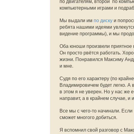
по двигателям, второй  по комп
компьютерными играми и подра
Мы выдали им
по диску
и попрос
ребята нашими идеями увлекутся,
видение программы), и мы прод
Оба юноши произвели приятное 
Он просто рвётся работать. Хор
жизни. Понравился Максиму Ан
и мне.
Судя по его характеру (по крайн
Владимировичем будет легко. А в
в этом я не уверен. Но у нас же
направит, а в крайнем случае, и 
Все мы с чего-то начинали. Если
сможет многого добиться.
Я вспомнил свой разговор с Ма