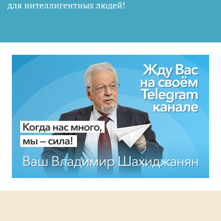
для интеллигентных людей
!