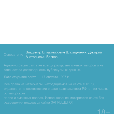
Владимир Владимирович Шахиджанян
,
Дмитрий
Основатели:
Анатольевич Волков
Администрация сайта не всегда разделяет мнения авторов и не
отвечает за достоверность публикуемых данных.
Дата открытия сайта — 17 августа 1997 г.
Все права на материалы, находящиемся на сайте 1001.ru,
охраняются в соответствии с законодательством РФ, в том числе,
об авторском
праве и смежных правах. Использование материалов сайте без
разрешения владельца сайта ЗАПРЕЩЕНО!
18+