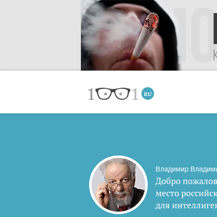
Владимир Владим
Добро пожалов
место российс
для интеллиге