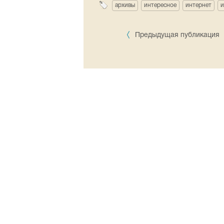
архивы
интересное
интернет
и
Предыдущая публикация