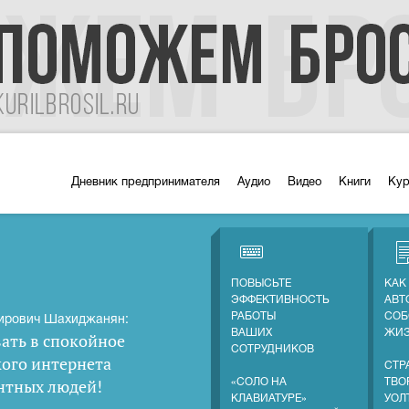
Дневник предпринимателя
Аудио
Видео
Книги
Ку
ПОВЫСЬТЕ
КАК
ЭФФЕКТИВНОСТЬ
АВТ
РАБОТЫ
СОБ
ирович Шахиджанян:
ВАШИХ
ЖИ
ать в спокойное
СОТРУДНИКОВ
кого интернета
СТР
нтных людей
!
«СОЛО НА
ТВО
КЛАВИАТУРЕ»
УОЛ