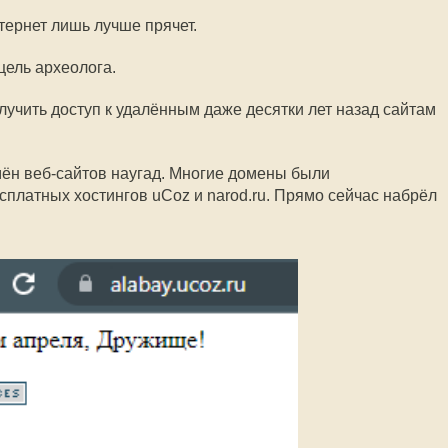
тернет лишь лучше прячет.
цель археолога.
учить доступ к удалённым даже десятки лет назад сайтам
ён веб-сайтов наугад. Многие домены были
платных хостингов uCoz и narod.ru. Прямо сейчас набрёл