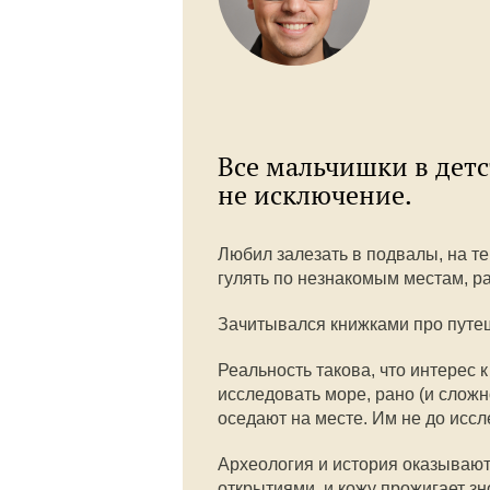
Все мальчишки в детс
не исключение.
Любил залезать в подвалы, на т
гулять по незнакомым местам, ра
Зачитывался книжками про путе
Реальность такова, что интерес 
исследовать море, рано (и сложн
оседают на месте. Им не до исс
Археология и история оказываютс
открытиями, и кожу прожигает з