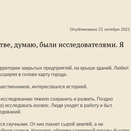
Опубликовано 21 октября 2021
тве, думаю, были исследователями. Я
ерритории закрытых предприятий, на крыши зданий. Любил
сширяя в голове карту города.
шественников, интересовался историей.
к исследованию тяжело сохранить и развить. Поздно
о) исследовать космос. Люди уходят в работу и быт,
ледований.
я скучными. От них пахнет сырой землёй, а не
нойное солнце. Находить обломки старинной посуды быстро