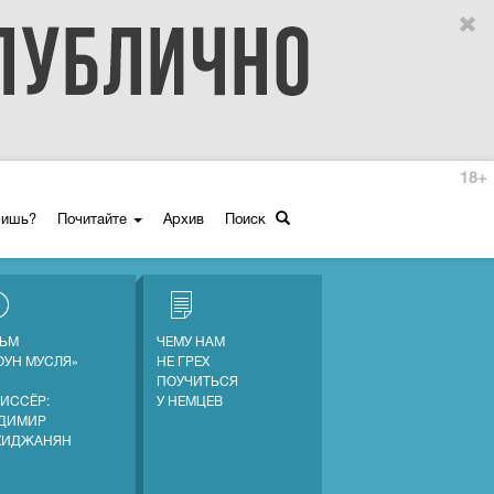
18+
ришь?
Почитайте
Архив
Поиск
ЬМ
ЧЕМУ НАМ
ОУН МУСЛЯ»
НЕ ГРЕХ
ПОУЧИТЬСЯ
ИССЁР:
У НЕМЦЕВ
ДИМИР
ХИДЖАНЯН