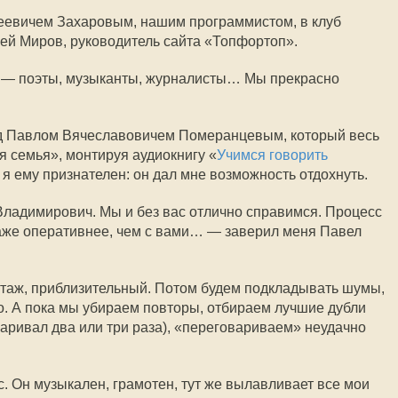
еевичем Захаровым, нашим программистом, в клуб
гей Миров, руководитель сайта «Топфортоп».
 — поэты, музыканты, журналисты… Мы прекрасно
ед Павлом Вячеславовичем Померанцевым, который весь
я семья», монтируя аудиокнигу «
Учимся говорить
, я ему признателен: он дал мне возможность отдохнуть.
ладимирович. Мы и без вас отлично справимся. Процесс
аже оперативнее, чем с вами… — заверил меня Павел
таж, приблизительный. Потом будем подкладывать шумы,
но. А пока мы убираем повторы, отбираем лучшие дубли
оваривал два или три раза), «переговариваем» неудачно
. Он музыкален, грамотен, тут же вылавливает все мои