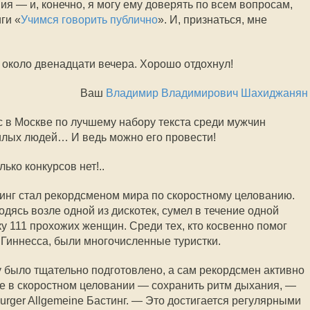
я — и, конечно, я могу ему доверять по всем вопросам,
ги «
Учимся говорить публично
». И, признаться, мне
 около двенадцати вечера. Хорошо отдохнул!
Ваш
Владимир Владимирович Шахиджанян
с в Москве по лучшему набору текста среди мужчин
илых людей… И ведь можно его провести!
лько конкурсов нет!..
инг стал рекордсменом мира по скоростному целованию.
дясь возле одной из дискотек, сумел в течение одной
у 111 прохожих женщин. Среди тех, кто косвенно помог
 Гиннесса, были многочисленные туристки.
 было тщательно подготовлено, а сам рекордсмен активно
ое в скоростном целовании — сохранить ритм дыхания, —
urger Allgemeine Бастинг. — Это достигается регулярными