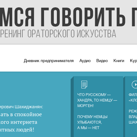
Дневник предпринимателя
Аудио
Видео
Книги
Ку
ЧТО РУССКОМУ —
ФИЛ
ХАНДРА, ТО НЕМЦУ —
«КЛ
МОРГЕН!
ирович Шахиджанян:
РЕЖ
ать в спокойное
ПОЧЕМУ НЕМЦЫ
ВЛА
кого интернета
УЛЫБАЮТСЯ,
ША
нтных людей
!
А МЫ — НЕТ