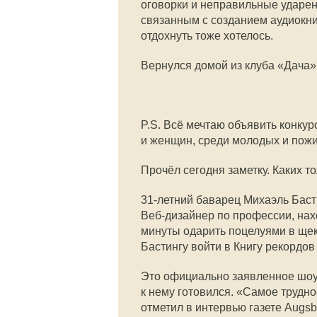
оговорки и неправильные ударени
связанным с созданием аудиокни
отдохнуть тоже хотелось.
Вернулся домой из клуба «Дача»
P.S. Всё мечтаю объявить конкур
и женщин, среди молодых и пож
Прочёл сегодня заметку. Каких то
31-летний
баварец Михаэль Баст
Веб-дизайнер по профессии, нахо
минуты одарить поцелуями в щек
Бастингу войти в Книгу рекордов
Это официально заявленное шоу
к нему готовился. «Самое трудн
отметил в интервью газете Augsb