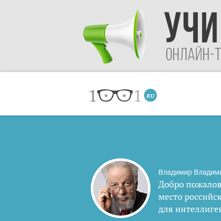
Владимир Владим
Добро пожалов
место российс
для интеллиге