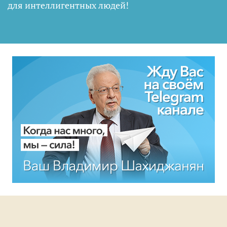
для интеллигентных людей
!