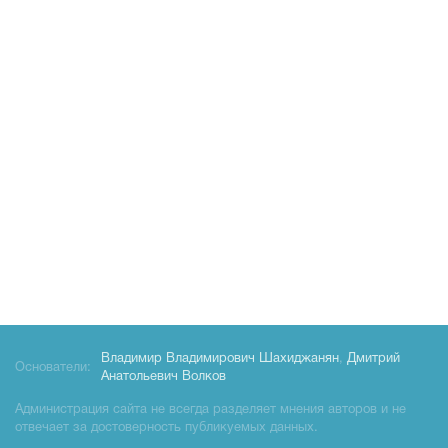
Владимир Владимирович Шахиджанян
,
Дмитрий
Основатели:
Анатольевич Волков
Администрация сайта не всегда разделяет мнения авторов и не
отвечает за достоверность публикуемых данных.