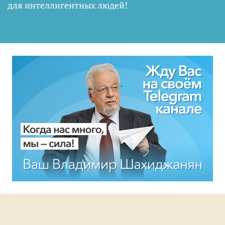
для интеллигентных людей
!