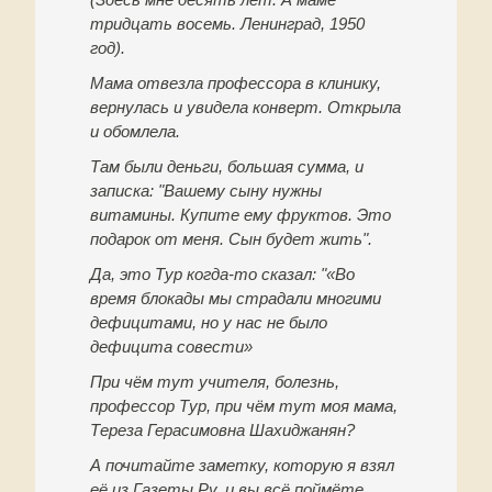
тридцать восемь. Ленинград, 1950
год).
Мама отвезла профессора в клинику,
вернулась и увидела конверт. Открыла
и обомлела.
Там были деньги, большая сумма, и
записка: "Вашему сыну нужны
витамины. Купите ему фруктов. Это
подарок от меня. Сын будет жить".
Да, это Тур когда-то сказал: "
«Во
время блокады мы страдали многими
дефицитами, но у нас не было
дефицита совести»
При чём тут учителя, болезнь,
профессор Тур, при чём тут моя мама,
Тереза Герасимовна Шахиджанян?
А почитайте заметку, которую я взял
её из Газеты.Ру, и вы всё поймёте.