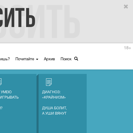
18+
ришь?
Почитайте
Архив
Поиск
Е УМЕЮ
ДИАГНОЗ:
ИГРЫВАТЬ
«КРАЙНИЗМ»
Ы?
ДУША БОЛИТ,
А УШИ ВЯНУТ