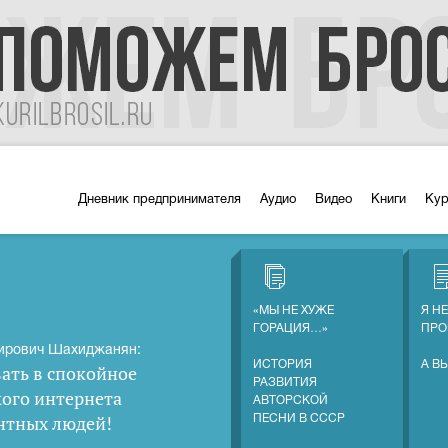
Дневник предпринимателя
Аудио
Видео
Книги
Ку
«МЫ НЕ ХУЖЕ
Я Н
ГОРАЦИЯ…»
ПРО
ирович Шахиджанян:
ИСТОРИЯ
А В
ать в спокойное
РАЗВИТИЯ
кого интернета
АВТОРСКОЙ
нтных людей
!
ПЕСНИ В СССР