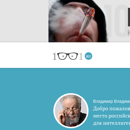
Владимир Владим
Добро пожалов
место российс
для интеллиге