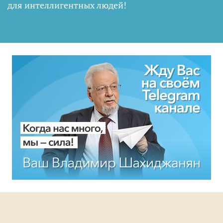
для интеллигентных людей
!