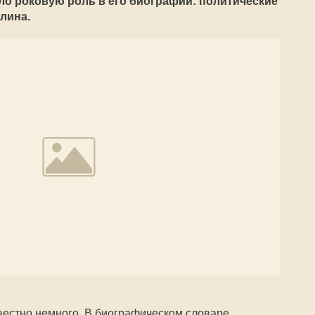
ло роковую роль в его биографии: политические
лина.
вестно немного. В биографическом словаре