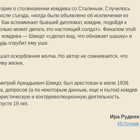
тория о столкновении комдива со Сталиным. Случилось
после съезда, «когда было объявлено об исключении из
. Как вспоминает бывший дипломат, комдив, подойдя к
 только может делать это настоящий солдат». Финалом этой
т комдива — Шмидт «сделал вид, что обнажает шашку» и
удь отрубит ему уши.
шал оскорбления молча. Но автор не сомневается, что
иву жизни.
митрий Аркадьевич Шмидт, был арестован в июле 1936
а, допросов (а по некоторым данным, еще и пыток) комдив
рористическую и контрреволюционную деятельность.
устя 19 лет.
Ира Руденя
Источник