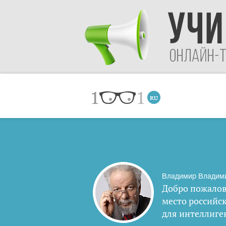
Владимир Владим
Добро пожалов
место российс
для интеллиге