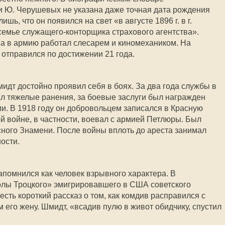
и Ю. Черушевых не указана даже точная дата рождения
шь, что он появился на свет «в августе 1896 г. в г.
семье служащего-конторщика страхового агентства».
ва в армию работал слесарем и киномехаником. На
отправился по достижении 21 года.
дт достойно проявил себя в боях. За два года службы в
л тяжелые ранения, за боевые заслуги был награжден
и. В 1918 году он добровольцем записался в Красную
й войне, в частности, воевал с армией Петлюры. Был
ного Знамени. После войны вплоть до ареста занимал
ости.
помнился как человек взрывного характера. В
олы Троцкого» эмигрировавшего в США советского
ть короткий рассказ о том, как комдив расправился с
его жену. Шмидт, «всадив пулю в живот обидчику, спустил