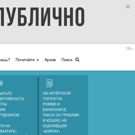
18+
ришь?
Почитайте
Архив
Поиск
ЫСЬТЕ
ОБ АКТЁРСКОЙ
ЕКТИВНОСТЬ
ГЛУПОСТИ,
ОТЫ
РОММЕ И
ШИХ
БАНИОНИСЕ,
РУДНИКОВ
ТАКСИ ЗА ГРИБАМИ
И КОШКЕ, НЕ
ЛО НА
ОЦЕНИВШЕЙ
ВИАТУРЕ»
«ВЗЯТКУ»