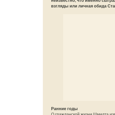
неизвестно, что именно сыгра
взгляды или личная обида Ста
Ранние годы
О гражданской жизни Шмидта из