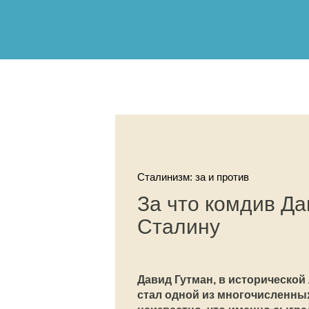
Сталинизм: за и против
За что комдив Да
Сталину
Давид Гутман, в исторической
стал одной из многочисленны