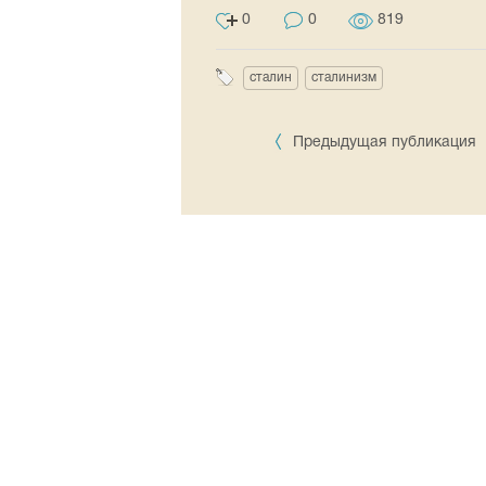
0
0
819
сталин
сталинизм
Предыдущая публикация