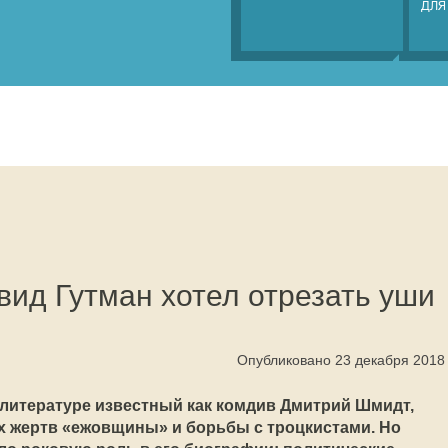
ДЛЯ
вид Гутман хотел отрезать уши
Опубликовано 23 декабря 2018
 литературе известный как комдив Дмитрий Шмидт,
х жертв «ежовщины» и борьбы с троцкистами. Но