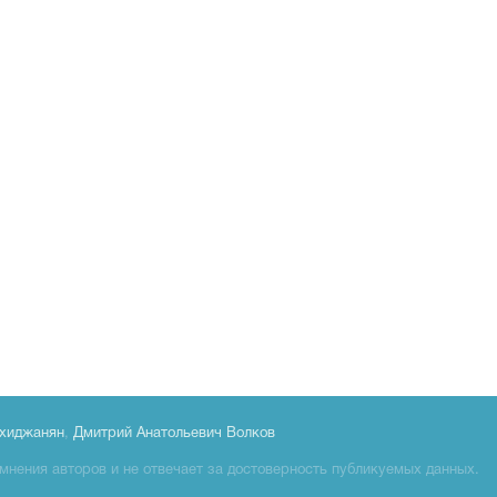
хиджанян
,
Дмитрий Анатольевич Волков
мнения авторов и не отвечает за достоверность публикуемых данных.