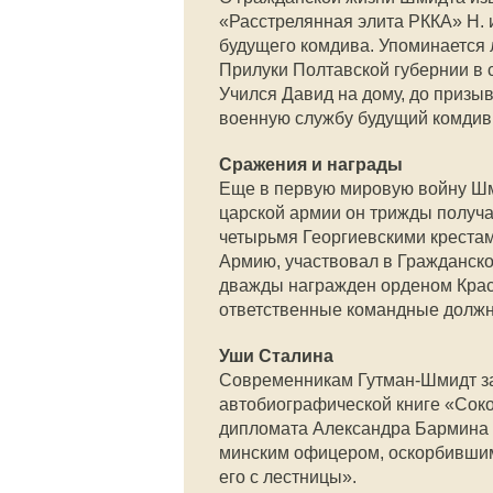
«Расстрелянная элита РККА» Н. 
будущего комдива. Упоминается ли
Прилуки Полтавской губернии в 
Учился Давид на дому, до призы
военную службу будущий комдив 
Сражения и награды
Еще в первую мировую войну Шми
царской армии он трижды получа
четырьмя Георгиевскими крестам
Армию, участвовал в Гражданско
дважды награжден орденом Крас
ответственные командные должн
Уши Сталина
Современникам Гутман-Шмидт за
автобиографической книге «Сок
дипломата Александра Бармина ес
минским офицером, оскорбившим 
его с лестницы».