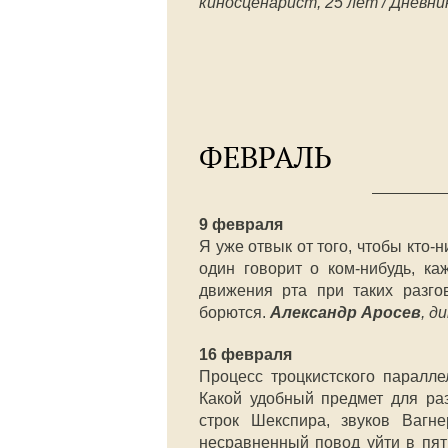
киносценарист, 25 лет / Дневни
ФЕВРАЛЬ
9 февраля
Я уже отвык от того, чтобы кто-
один говорит о ком-нибудь, ка
движения рта при таких разго
борются.
Александр Аросев
, д
16 февраля
Процесс троцкистского паралл
Какой удобный предмет для ра
строк Шекспира, звуков Вагне
несравненный повод уйти в пят