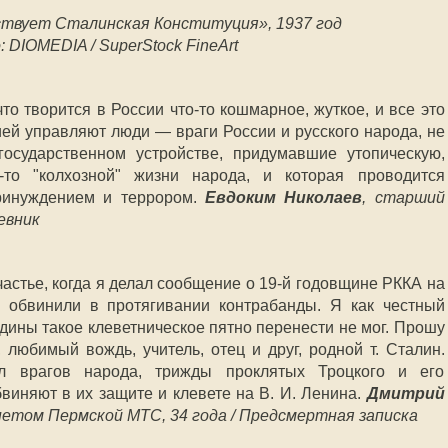
ствует Сталинская Конституция», 1937 год
 DIOMEDIA / SuperStock FineArt
что творится в России что-то кошмарное, жуткое, и все это
сией управляют люди — враги России и русского народа, не
осударственном устройстве, придумавшие утопическую,
-то "колхозной" жизни народа, и которая проводится
принуждением и террором.
Евдоким Николаев
, старший
евник
астье, когда я делал сообщение о 19-й годовщине РККА на
обвинили в протягивании контрабанды. Я как честный
ины такое клеветническое пятно перенести не мог. Прошу
 любимый вождь, учитель, отец и друг, родной т. Сталин.
 врагов народа, трижды проклятых Троцкого и его
виняют в их защите и клевете на В. И. Ленина.
Дмитрий
етом Пермской МТС, 34 года / Предсмертная записка