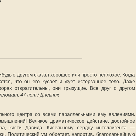
к
нибудь о другом сказал хорошее или просто неплохое. Когда
жется, что он его кусает и жует истерзанное тело. Даже
ворах отвратительны, они грызущие. Все друг с другом
ипломат, 47 лет / Дневник
ельного центра со всеми параллельными ему явлениями.
змышлений! Великое драматическое действие, достойное
ра, кисти Давида. Кисельному сердцу интеллигента —
ки. Политический ум обретает, напортив, благодарнейшую