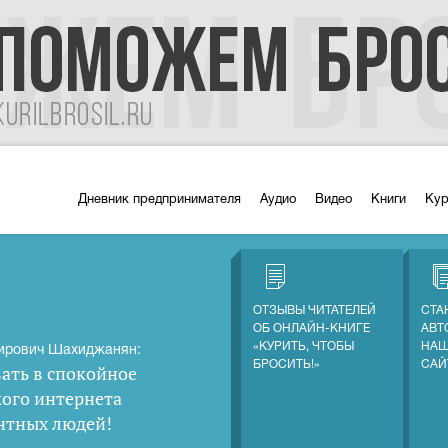
Дневник предпринимателя
Аудио
Видео
Книги
Ку
ОТЗЫВЫ ЧИТАТЕЛЕЙ
СТА
ОБ ОНЛАЙН-КНИГЕ
АВТ
«КУРИТЬ, ЧТОБЫ
НАШ
ирович Шахиджанян:
БРОСИТЬ!»
САЙ
ать в спокойное
кого интернета
нтных людей
!