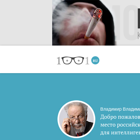
Владимир Владим
Добро пожалов
место российс
для интеллиге