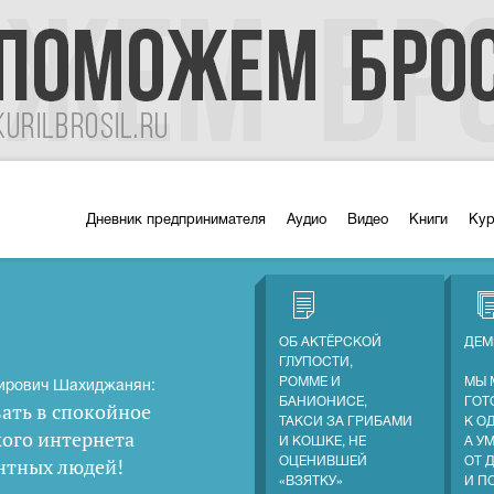
Дневник предпринимателя
Аудио
Видео
Книги
Ку
ОБ АКТЁРСКОЙ
ДЕМ
ГЛУПОСТИ,
РОММЕ И
МЫ 
ирович Шахиджанян:
БАНИОНИСЕ,
ГОТ
ать в спокойное
ТАКСИ ЗА ГРИБАМИ
К О
кого интернета
И КОШКЕ, НЕ
А У
нтных людей
!
ОЦЕНИВШЕЙ
ОТ 
«ВЗЯТКУ»
И П