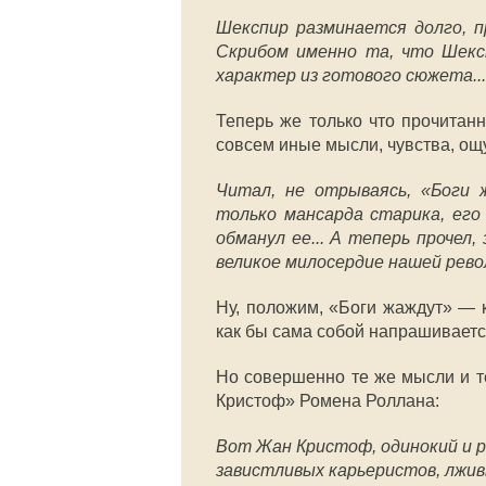
Шекспир разминается долго, п
Скрибом именно та, что Шекс
характер из готового сюжета...
Теперь же только что прочитан
совсем иные мысли, чувства, ощ
Читал, не отрываясь, «Боги 
только мансарда старика, его
обманул ее... А теперь прочел
великое милосердие нашей рево
Ну, положим, «Боги жаждут» — 
как бы сама собой напрашиваетс
Но совершенно те же мысли и те
Кристоф» Ромена Роллана:
Вот Жан Кристоф, одинокий и р
завистливых карьеристов, лжи