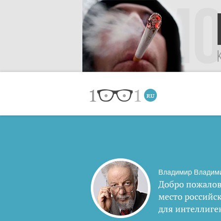
Владимир Владим
Добро пожалов
место российс
для интеллиге