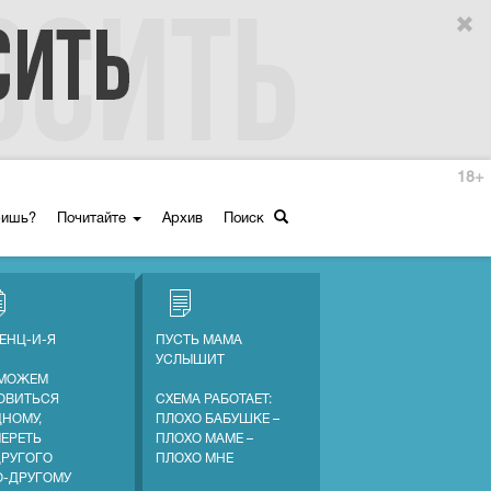
18+
ришь?
Почитайте
Архив
Поиск
ЕНЦ-И-Я
ПУСТЬ МАМА
УСЛЫШИТ
МОЖЕМ
ОВИТЬСЯ
СХЕМА РАБОТАЕТ:
ДНОМУ,
ПЛОХО БАБУШКЕ –
МЕРЕТЬ
ПЛОХО МАМЕ –
ДРУГОГО
ПЛОХО МНЕ
О-ДРУГОМУ