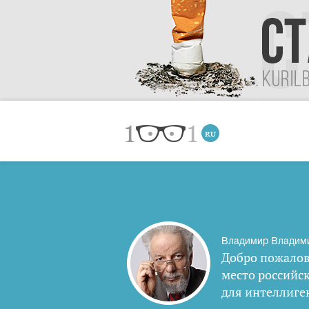
Владимир Владим
Добро пожалов
место российс
для интеллиге