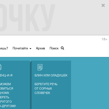
18+
ришь?
Почитайте
Архив
Поиск
ЕНЦ-И-Я
БЛИН ИЛИ ОЛАДУШЕК
МОЖЕМ
БЕРЕГИТЕ РЕЧЬ
ОВИТЬСЯ
ОТ СОРНЫХ
ДНОМУ,
СЛОВЕЧЕК
МЕРЕТЬ
ДРУГОГО
О-ДРУГОМУ