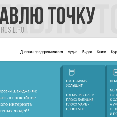
Дневник предпринимателя
Аудио
Видео
Книги
Ку
ПУСТЬ МАМА
ДЕМ
УСЛЫШИТ
МЫ 
ирович Шахиджанян:
СХЕМА РАБОТАЕТ:
ГОТ
ать в спокойное
ПЛОХО БАБУШКЕ –
К О
кого интернета
ПЛОХО МАМЕ –
А У
нтных людей
!
ПЛОХО МНЕ
ОТ 
И П