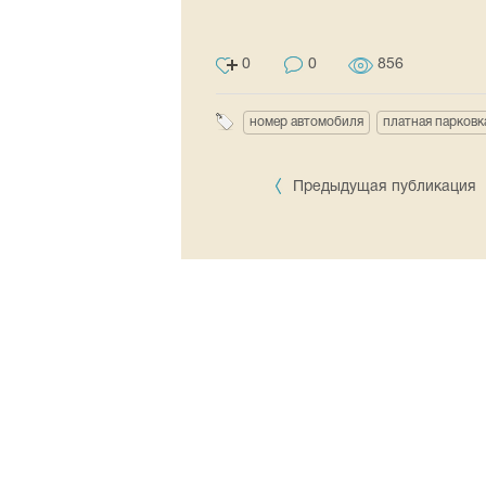
0
0
856
номер автомобиля
платная парковк
Предыдущая публикация