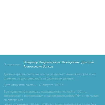
Владимир Владимирович Шахиджанян
,
Дмитрий
Основатели:
Анатольевич Волков
Администрация сайта не всегда разделяет мнения авторов и не
отвечает за достоверность публикуемых данных.
Дата открытия сайта — 17 августа 1997 г.
Все права на материалы, находящиемся на сайте 1001.ru,
охраняются в соответствии с законодательством РФ, в том числе,
об авторском
праве и смежных правах. Использование материалов сайте без