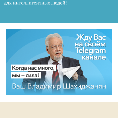
для интеллигентных людей
!