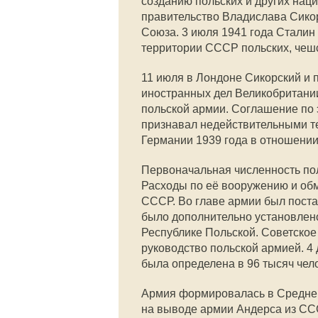
созданию польских и других нац
правительство Владислава Сикор
Союза. 3 июля 1941 года Сталин
территории СССР польских, чешс
11 июля в Лондоне Сикорский и
иностранных дел Великобритани
польской армии. Соглашение по
признавал недействительными т
Германии 1939 года в отношени
Первоначальная численность пол
Расходы по её вооружению и об
СССР. Во главе армии был поста
было дополнительно установлено
Республике Польской. Советское
руководство польской армией. 4
была определена в 96 тысяч челов
Армия формировалась в Средней
на выводе армии Андерса из ССС