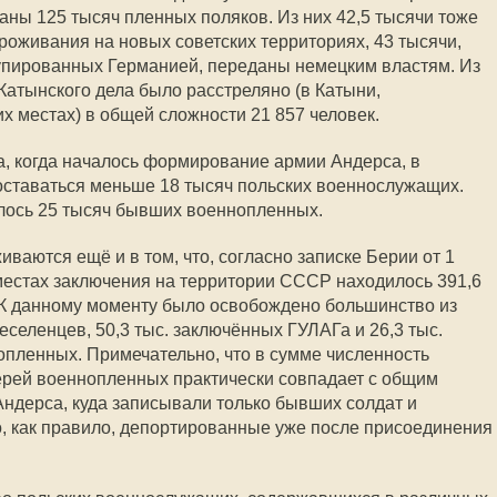
ы 125 тысяч пленных поляков. Из них 42,5 тысячи тоже
роживания на новых советских территориях, 43 тысячи,
купированных Германией, переданы немецким властям. Из
Катынского дела было расстреляно (в Катыни,
х местах) в общей сложности 21 857 человек.
да, когда началось формирование армии Андерса, в
оставаться меньше 18 тысяч польских военнослужащих.
лось 25 тысяч бывших военнопленных.
ваются ещё и в том, что, согласно записке Берии от 1
 местах заключения на территории СССР находилось 391,6
К данному моменту было освобождено большинство из
реселенцев, 50,3 тыс. заключённых ГУЛАГа и 26,3 тыс.
пленных. Примечательно, что в сумме численность
ерей военнопленных практически совпадает с общим
ндерса, куда записывали только бывших солдат и
, как правило, депортированные уже после присоединения