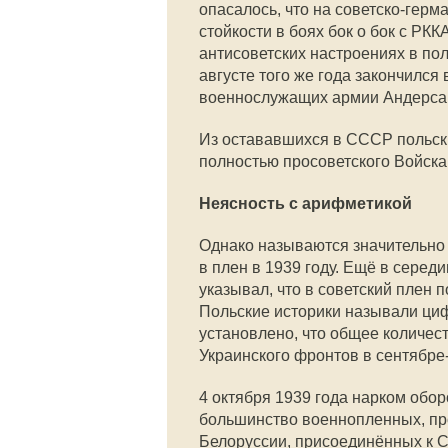
опасалось, что на советско-гер
стойкости в боях бок о бок с РК
антисоветских настроениях в пол
августе того же года закончился
военнослужащих армии Андерса и
Из остававшихся в СССР польск
полностью просоветского Войска
Неясность с арифметикой
Однако называются значительно
в плен в 1939 году. Ещё в серед
указывал, что в советский плен 
Польские историки называли циф
установлено, что общее количес
Украинского фронтов в сентябре-
4 октября 1939 года нарком обо
большинство военнопленных, пр
Белоруссии, присоединённых к СС