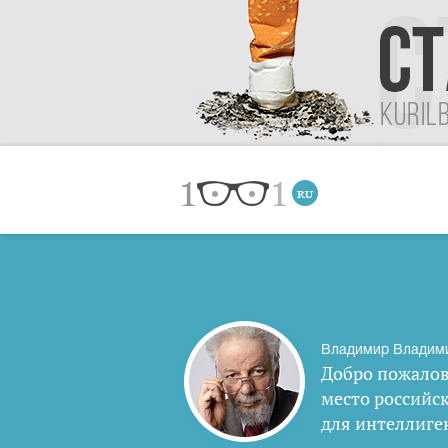
Владимир Владим
Добро пожалов
место российс
для интеллиге