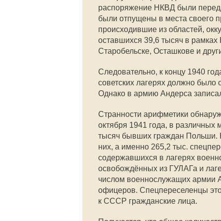
распоряжение НКВД были передан
были отпущены в места своего п
происходившие из областей, ок
оставшихся 39,6 тысяч в рамках 
Старобельске, Осташкове и други
Следовательно, к концу 1940 го
советских лагерях должно было 
Однако в армию Андерса записа
Странности арифметики обнаружи
октября 1941 года, в различных
тысяч бывших граждан Польши. 
них, а именно 265,2 тыс. спецпе
содержавшихся в лагерях военно
освобождённых из ГУЛАГа и лаг
числом военнослужащих армии А
офицеров. Спецпереселенцы это
к СССР гражданские лица.