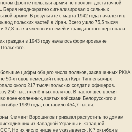
манском фронте польская армия не проявит достаточной
КА. Берия неоднократно сигнализировал о сильных
ьской армии. В результате с марта 1942 года начался и в
 вывод польских частей в Иран. Всего ушло 75,5 тысяч
 37,8 тысяч членов их семей и гражданского персонала.
их граждан в 1943 году началось формирование
 Польского.
 большие цифры общего числа поляков, захваченных РККА
ине 50-х годов немецкий генерал Курт Типпельскирх
попало около 217 тысяч польских солдат и офицеров.
ру 250 тыс. пленённых поляков. В настоящее время
тво военнопленных, взятых войсками Белорусского и
октябре 1939 года, составило 454,7 тысяч.
роны Климент Ворошилов приказал распустить по домам
оисходивших из Западной Украины и Западной
СР. Но их число нигде не указывается. К 7 октября в