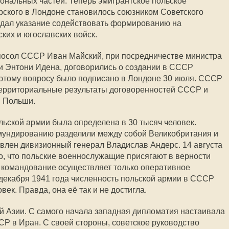
иональных частей. Теперь эмигрантское польское
ского в Лондоне становилось союзником Советского
 дал указание содействовать формированию на
ких и югославских войск.
 посол СССР Иван Майский, при посредничестве министра
и Энтони Идена, договорились о создании в СССР
 этому вопросу было подписано в Лондоне 30 июля. СССР
ерриториальные результаты договоренностей СССР и
и Польши.
ьской армии была определена в 30 тысяч человек.
мундированию разделили между собой Великобритания и
влен дивизионный генерал Владислав Андерс. 14 августа
, что польские военнослужащие присягают в верности
 командование осуществляет только оперативное
 декабря 1941 года численность польской армии в СССР
ек. Правда, она её так и не достигла.
 Азии. С самого начала западная дипломатия настаивала
Р в Иран. С своей стороны, советское руководство