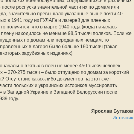
тво польских военнослужащих, содержавшихся в различных
 после роспуска значительной части их по домам или
ода, значительно превышало указанные выше почти 40
ых в 1941 году из ГУЛАГа и лагерей для пленных
то получится, что в марте 1940 года (когда началась
 плену находилось не меньше 98,5 тысяч поляков. Если же
спущенных по домам или переданных немцам, то
аправленных в лагеря было больше 180 тысяч (такая
екоторых зарубежных изданиях).
оначально взятых в плен не менее 450 тысяч человек.
х – 270-275 тысяч – было отпущено по домам за короткий
а? Отсутствие каких-либо документов на этот счёт
 части польских и украинских историков муссировать
» в Западной Украине и Западной Белоруссии после
939 году.
Ярослав Бутаков
Источник