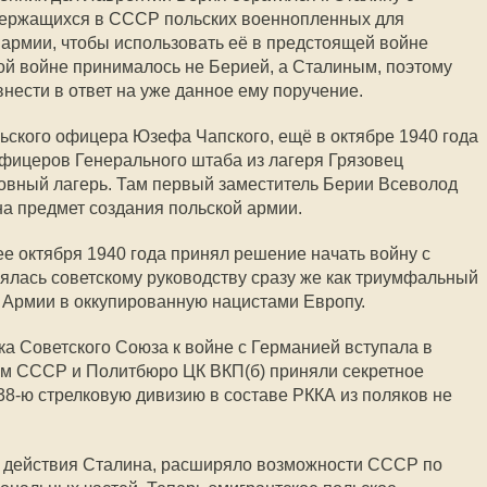
держащихся в СССР польских военнопленных для
 армии, чтобы использовать её в предстоящей войне
ой войне принималось не Берией, а Сталиным, поэтому
нести в ответ на уже данное ему поручение.
ьского офицера Юзефа Чапского, ещё в октябре 1940 года
фицеров Генерального штаба из лагеря Грязовец
ковный лагерь. Там первый заместитель Берии Всеволод
на предмет создания польской армии.
ее октября 1940 года принял решение начать войну с
ялась советскому руководству сразу же как триумфальный
 Армии в оккупированную нацистами Европу.
вка Советского Союза к войне с Германией вступала в
м СССР и Политбюро ЦК ВКП(б) приняли секретное
8-ю стрелковую дивизию в составе РККА из поляков не
ть действия Сталина, расширяло возможности СССР по