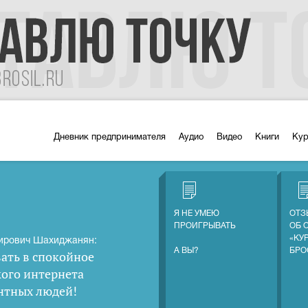
Дневник предпринимателя
Аудио
Видео
Книги
Ку
Я НЕ УМЕЮ
ОТЗ
ПРОИГРЫВАТЬ
ОБ 
«КУ
ирович Шахиджанян:
А ВЫ?
БРО
ать в спокойное
кого интернета
нтных людей
!