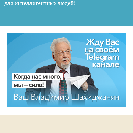
для интеллигентных людей
!