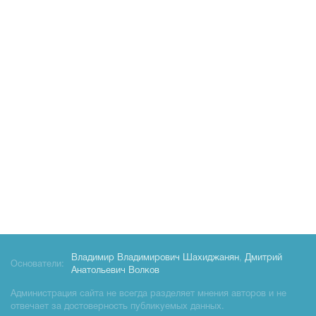
Владимир Владимирович Шахиджанян
,
Дмитрий
Основатели:
Анатольевич Волков
Администрация сайта не всегда разделяет мнения авторов и не
отвечает за достоверность публикуемых данных.