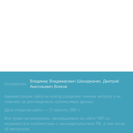
Владимир Владимирович Шахиджанян
,
Дмитрий
Основатели:
Анатольевич Волков
Администрация сайта не всегда разделяет мнения авторов и не
отвечает за достоверность публикуемых данных.
Дата открытия сайта — 17 августа 1997 г.
Все права на материалы, находящиемся на сайте 1001.ru,
охраняются в соответствии с законодательством РФ, в том числе,
об авторском