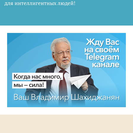
для интеллигентных людей
!