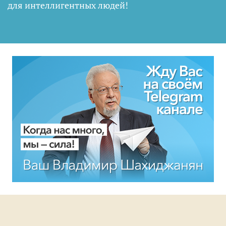
для интеллигентных людей
!