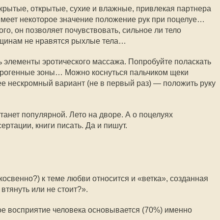
акрытые, открытые, сухие и влажные, привлекая партнера
Имеет некоторое значение положение рук при поцелуе…
ого, он позволяет почувствовать, сильное ли тело
щинам не нравятся рыхлые тела…
 элементы эротического массажа. Попробуйте поласкать
 эрогенные зоны… Можно коснуться пальчиком щеки
е нескромный вариант (не в первый раз) — положить руку
станет популярной. Лето на дворе. А о поцелуях
ртации, книги писать. Да и пишут.
косвенно?) к теме любви относится и «ветка», созданная
втянуть или не стоит?».
ое восприятие человека основывается (70%) именно