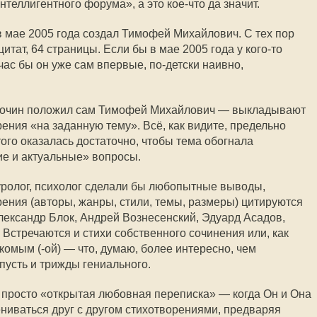
нтеллигентного форума», а это кое-что да значит.
 мае 2005 года создал Тимофей Михайлович. С тех пор
цитат, 64 страницы. Если бы в мае 2005 года у
кого-то
йчас бы он уже сам впервые,
по-детски
наивно,
 почин положил сам Тимофей Михайлович — выкладывают
ения «на заданную тему». Всё, как видите, предельно
того оказалась достаточно, чтобы тема обогнала
ие и актуальные» вопросы.
уролог, психолог сделали бы любопытные выводы,
рения (авторы, жанры, стили, темы, размеры) цитируются
лександр Блок, Андрей Вознесенский, Эдуард Асадов,
Встречаются и стихи собственного сочинения или, как
комым (-ой) — что, думаю, более интересно, чем
пусть и трижды гениального.
 просто «открытая любовная переписка» — когда Он и Она
ениваться друг с другом стихотворениями, предваряя