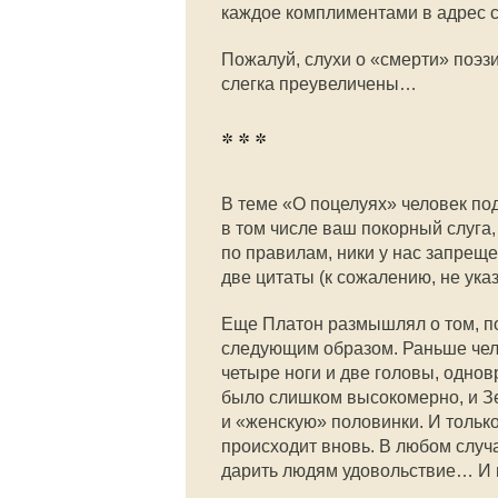
каждое комплиментами в адрес с
Пожалуй, слухи о «смерти» поэзи
слегка преувеличены…
* * *
В теме «О поцелуях» человек по
в том числе ваш покорный слуга
по правилам, ники у нас запреще
две цитаты (к сожалению, не ука
Еще Платон размышлял о том, по
следующим образом. Раньше чело
четыре ноги и две головы, однов
было слишком высокомерно, и Зе
и «женскую» половинки. И тольк
происходит вновь. В любом случ
дарить людям удовольствие… И 