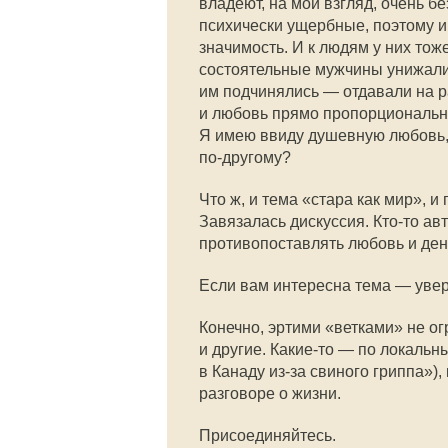
владеют, на мой взгляд, очень б
психически ущербные, поэтому и
значимость. И к людям у них то
состоятельные мужчины унижали 
им подчинялись — отдавали на р
и любовь прямо пропорциональн
Я имею ввиду душевную любовь,
по-другому
?
Что ж, и тема «стара как мир»,
Завязалась дискуссия.
Кто-то
авт
противопоставлять любовь и ден
Если вам интересна тема — увер
Конечно, эртими «ветками» не о
и другие.
Какие-то
— по локальны
в Канаду
из-за
свиного гриппа»),
разговоре о жизни.
Присоединяйтесь.