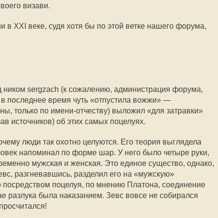
воего визави.
и в XXI веке, судя хотя бы по этой ветке нашего форума,
д ником sergzach (к сожалению, администрация форума,
, в последнее время чуть «отпустила вожжи» —
ны, только по имени-отчеству) выложил «для затравки»
зав источников) об этих самых поцелуях.
чему люди так охотно целуются. Его теория выглядела
век напоминал по форме шар. У него было четыре руки,
ременно мужская и женская. Это единое существо, однако,
вс, разгневавшись, разделил его на «мужскую»
о посредством поцелуя, по мнению Платона, соединение
ае разлука была наказанием. Зевс вовсе не собирался
просчитался!