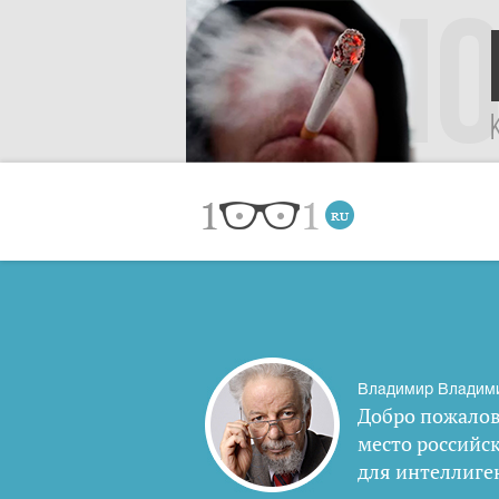
Владимир Владим
Добро пожалов
место российс
для интеллиге