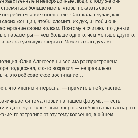
езнравственные и непорядочные люди, к тому же они
 стремяться больше иметь, чтобы показать свою
же потребительское отношение. Слышала случаи, как
своих женщин, чтобы сломить их дух, и чтобы они
астерзание своим волкам. Поэтому я считаю, что деньги
ые параметры — чем больше одного, чем меньше другого.
 а не сексуальную энергию. Может
кто-то
думает
 и позиция Юлии Алексеевны весьма распространена.
ора поддержал,
кто-то
возразил — неправильно
ьги, это всё советское воспитание…
ен, что многим интересна, — примите в ней участие.
грачичивается тема любви на нашем форуме, — есть
м и даже чуть курьёзным вопросам («боюсь ехать к парню
какие-то
затрагивают эту тему косвенно, в общем