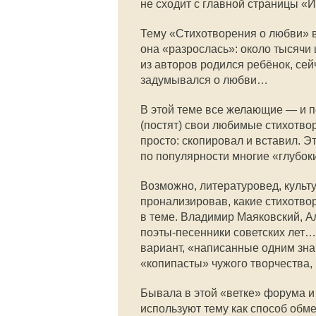
не сходит с главной страницы «И
Тему «Стихотворения о любви» в
она «разрослась»: около тысячи 
из авторов родился ребёнок, се
задумывался о любви…
В этой теме все желающие — и
(постят) свои любимые стихотвор
просто: скопировал и вставил. Э
по популярности многие «глубок
Возможно, литературовед, культ
пронализировав, какие стихотво
в теме. Владимир Маяковский, А
поэты-песенники советских лет… 
вариант, «написанные одним зна
«копипасты» чужого творчества, 
Бывала в этой «ветке» форума и
используют тему как способ обм