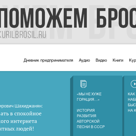
Дневник предпринимателя
Аудио
Видео
Книги
Ку
«МЫ НЕ ХУЖЕ
КАК
ГОРАЦИЯ…»
НАБ
БЫС
ирович Шахиджанян:
ИСТОРИЯ
НА 
ать в спокойное
РАЗВИТИЯ
кого интернета
АВТОРСКОЙ
нтных людей
!
ПЕСНИ В СССР