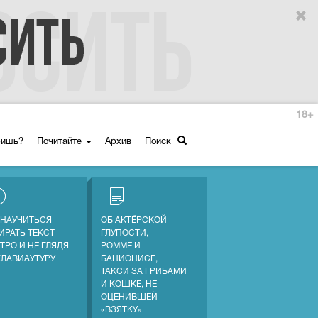
18+
ришь?
Почитайте
Архив
Поиск
 НАУЧИТЬСЯ
ОБ АКТЁРСКОЙ
ИРАТЬ ТЕКСТ
ГЛУПОСТИ,
ТРО И НЕ ГЛЯДЯ
РОММЕ И
КЛАВИАУТУРУ
БАНИОНИСЕ,
ТАКСИ ЗА ГРИБАМИ
И КОШКЕ, НЕ
ОЦЕНИВШЕЙ
«ВЗЯТКУ»