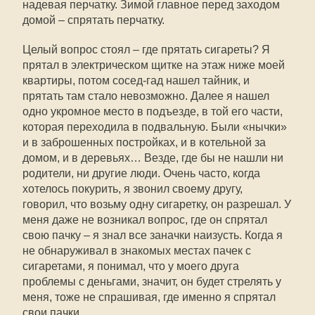
надевая перчатку. Зимой главное перед заходом
домой – спрятать перчатку.
Целый вопрос стоял – где прятать сигареты? Я
прятал в электрическом щитке на этаж ниже моей
квартиры, потом сосед-гад нашел тайник, и
прятать там стало невозможно. Далее я нашел
одно укромное место в подъезде, в той его части,
которая переходила в подвальную. Были «нычки»
и в заброшенных постройках, и в котельной за
домом, и в деревьях… Везде, где бы не нашли ни
родители, ни другие люди. Очень часто, когда
хотелось покурить, я звонил своему другу,
говорил, что возьму одну сигаретку, он разрешал. У
меня даже не возникал вопрос, где он спрятал
свою пачку – я знал все заначки наизусть. Когда я
не обнаруживал в знакомых местах пачек с
сигаретами, я понимал, что у моего друга
проблемы с деньгами, значит, он будет стрелять у
меня, тоже не спрашивая, где именно я спрятал
свои пачки.