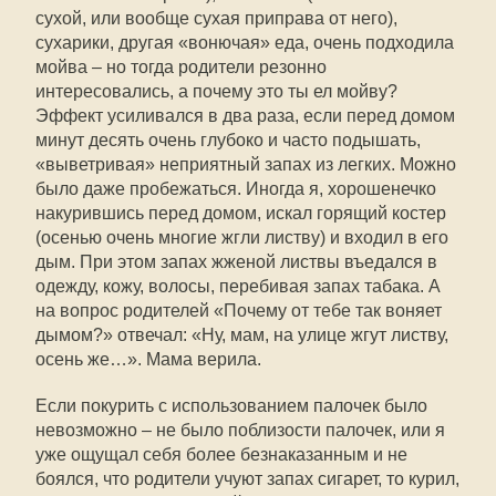
сухой, или вообще сухая приправа от него),
сухарики, другая «вонючая» еда, очень подходила
мойва – но тогда родители резонно
интересовались, а почему это ты ел мойву?
Эффект усиливался в два раза, если перед домом
минут десять очень глубоко и часто подышать,
«выветривая» неприятный запах из легких. Можно
было даже пробежаться. Иногда я, хорошенечко
накурившись перед домом, искал горящий костер
(осенью очень многие жгли листву) и входил в его
дым. При этом запах жженой листвы въедался в
одежду, кожу, волосы, перебивая запах табака. А
на вопрос родителей «Почему от тебе так воняет
дымом?» отвечал: «Ну, мам, на улице жгут листву,
осень же…». Мама верила.
Если покурить с использованием палочек было
невозможно – не было поблизости палочек, или я
уже ощущал себя более безнаказанным и не
боялся, что родители учуют запах сигарет, то курил,