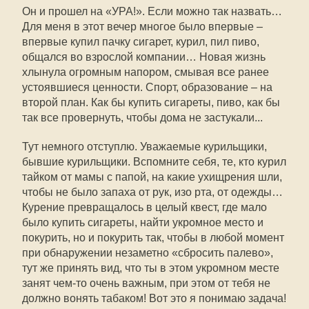
Он и прошел на «УРА!». Если можно так назвать…
Для меня в этот вечер многое было впервые –
впервые купил пачку сигарет, курил, пил пиво,
общался во взрослой компании… Новая жизнь
хлынула огромным напором, смывая все ранее
устоявшиеся ценности. Спорт, образование – на
второй план. Как бы купить сигареты, пиво, как бы
так все провернуть, чтобы дома не застукали...
Тут немного отступлю. Уважаемые курильщики,
бывшие курильщики. Вспомните себя, те, кто курил
тайком от мамы с папой, на какие ухищрения шли,
чтобы не было запаха от рук, изо рта, от одежды…
Курение превращалось в целый квест, где мало
было купить сигареты, найти укромное место и
покурить, но и покурить так, чтобы в любой момент
при обнаружении незаметно «сбросить палево»,
тут же принять вид, что ты в этом укромном месте
занят чем-то очень важным, при этом от тебя не
должно вонять табаком! Вот это я понимаю задача!