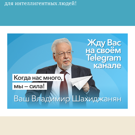
для интеллигентных людей
!