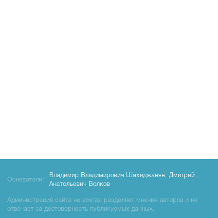
Владимир Владимирович Шахиджанян
,
Дмитрий
Основатели:
Анатольевич Волков
Администрация сайта не всегда разделяет мнения авторов и не
отвечает за достоверность публикуемых данных.