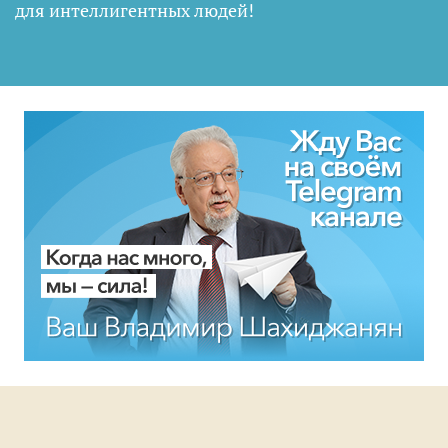
для интеллигентных людей
!