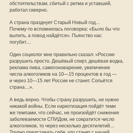
обстоятельствам, сбитый с ритма и уставший,
работал скверно.
А страна празднует Старый Новый год…
Почему-то
вспомнилась поговорка: «Было бы что
выпить, а повод найдётся». Пьянство нас
погубит…
Один социолог мне правильно сказал: «Россию
разрушить просто. Дешёвый спирт, дешёвая водка,
реклама пива, самогоноварение, увеличение
числа алкоголиков на
10—15
процентов в год —
и через
10—15
лет России не станет. Сопьётся
страна…».
А ведь верно. Чтобы страну разрушить, не нужно
никакой войны. Если наркотизация пойдёт теми
же темпами, что сейчас, не произойдёт снижения
заболеваемости СПИДом, не сократится число
алкоголиков, то через несколько десятилетий…
Трудно представить себе, что станет с нашей