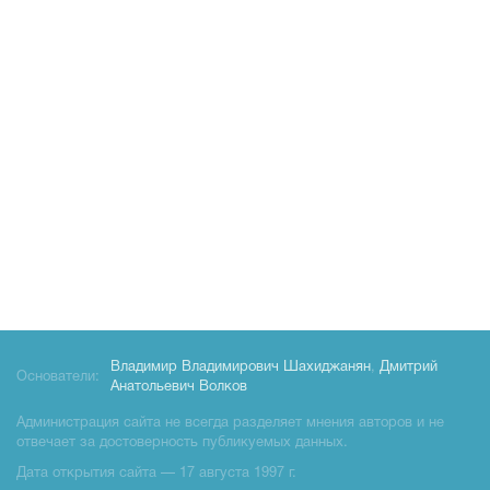
Владимир Владимирович Шахиджанян
,
Дмитрий
Основатели:
Анатольевич Волков
Администрация сайта не всегда разделяет мнения авторов и не
отвечает за достоверность публикуемых данных.
Дата открытия сайта — 17 августа 1997 г.