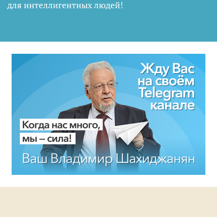
для интеллигентных людей
!