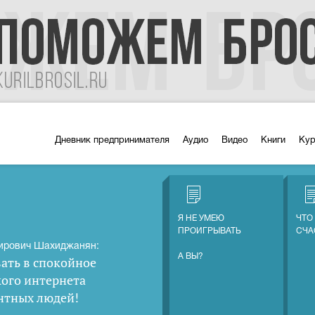
Дневник предпринимателя
Аудио
Видео
Книги
Ку
Я НЕ УМЕЮ
ЧТО
ПРОИГРЫВАТЬ
СЧА
ирович Шахиджанян:
А ВЫ?
ать в спокойное
кого интернета
нтных людей
!