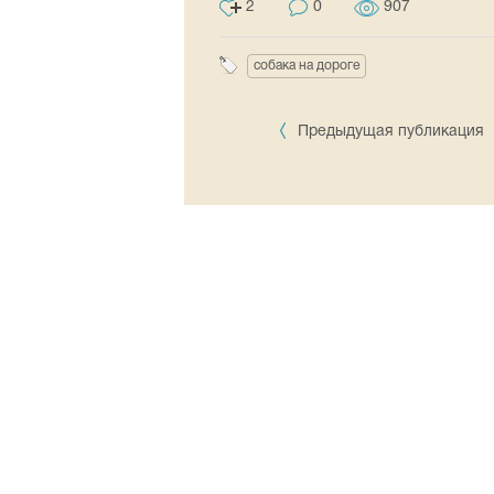
2
0
907
собака на дороге
Предыдущая публикация