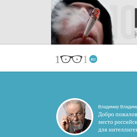
Владимир Владим
Добро пожалов
место российс
для интеллиге