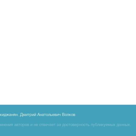
хиджанян
,
Дмитрий Анатольевич Волков
мнения авторов и не отвечает за достоверность публикуемых данных.