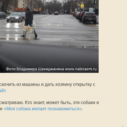
ыскочить из машины и дать хозяину открытку с
йт.
атриваю. Кто знает, может быть, эти собаки и
те
«Моя собака желает познакомиться»
.