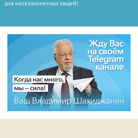
для интеллигентных людей
!