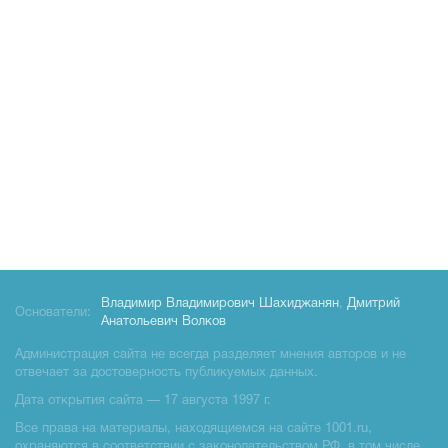
Владимир Владимирович Шахиджанян
,
Дмитрий
Основатели:
Анатольевич Волков
Администрация сайта не всегда разделяет мнения авторов и не
отвечает за достоверность публикуемых данных.
Дата открытия сайта — 17 августа 1997 г.
Все права на материалы, находящиемся на сайте 1001.ru,
охраняются в соответствии с законодательством РФ, в том числе,