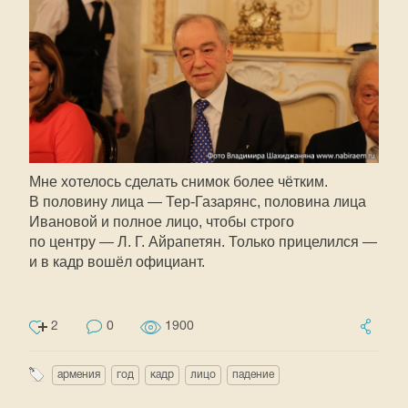
Мне хотелось сделать снимок более чётким.
В половину лица —
Тер-Газарянс
, половина лица
Ивановой и полное лицо, чтобы строго
по центру —
Л. Г. Айрапетян
. Только прицелился —
и в кадр вошёл официант.
2
0
1900
армения
год
кадр
лицо
падение