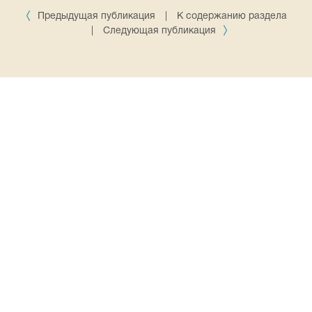
Предыдущая публикация
|
К содержанию раздела
|
Следующая публикация