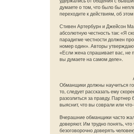
удержались от общения с бывшим
думаете о том, что было бы непл
переходите к действиям, об этом 
Стивен Артербурн и Джейсон Ма
абсолютную честность так: «Я с
парадигме честности должен про
номер один». Авторы утверждают
«Если жена спрашивает вас, не п
вы думаете на самом деле».
Обманщики должны научиться гов
то, следует рассказать ему скоре
разозлиться за правду. Партнер 
выяснит, что вы соврали или что-
Вчерашние обманщики часто жалую
доверяют. Им трудно понять, что
безоговорочно доверять человеку