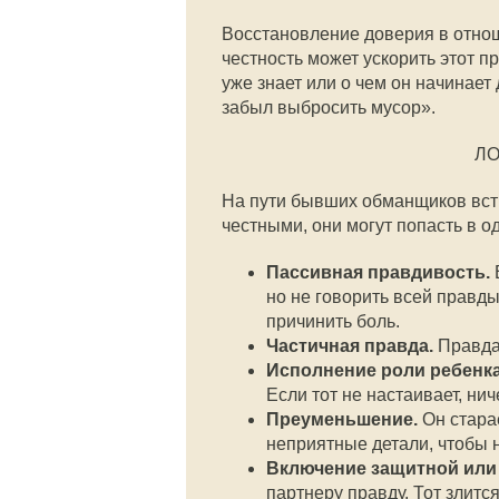
Восстановление доверия в отнош
честность может ускорить этот п
уже знает или о чем он начинает
забыл выбросить мусор».
ЛО
На пути бывших обманщиков встр
честными, они могут попасть в од
Пассивная правдивость.
Е
но не говорить всей правды
причинить боль.
Частичная правда.
Правда
Исполнение роли ребенка
Если тот не настаивает, нич
Преуменьшение.
Он стара
неприятные детали, чтобы 
Включение защитной или
партнеру правду. Тот злитс