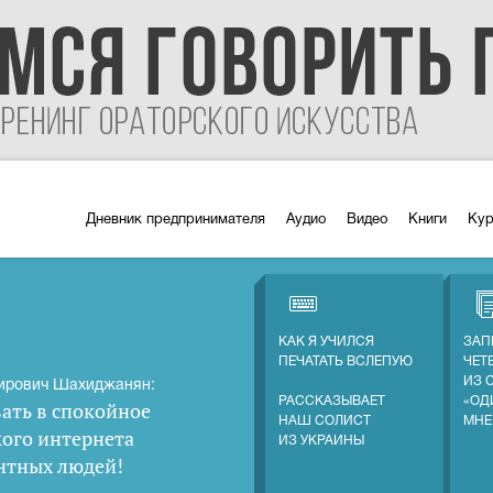
Дневник предпринимателя
Аудио
Видео
Книги
Ку
КАК Я УЧИЛСЯ
ЗАП
ПЕЧАТАТЬ ВСЛЕПУЮ
ЧЕТ
ИЗ 
ирович Шахиджанян:
РАССКАЗЫВАЕТ
«ОД
ать в спокойное
НАШ СОЛИСТ
МНЕ
кого интернета
ИЗ УКРАИНЫ
нтных людей
!