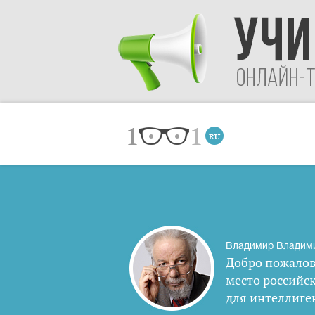
Владимир Владим
Добро пожалов
место российс
для интеллиге