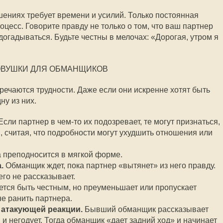
ениях требует времени и усилий. Только постоянная
роцесс. Говорите правду не только о том, что ваш партнер
 догадываться. Будьте честны в мелочах: «Дорогая, утром я
ВУШКИ ДЛЯ ОБМАНЩИКОВ
ечаются трудности. Даже если они искренне хотят быть
ну из них.
сли партнер в чем-то их подозревает, те могут признаться,
, считая, что подробности могут ухудшить отношения или
 преподносится в мягкой форме.
.
Обманщик ждет, пока партнер «вытянет» из него правду.
его не рассказывает.
ется быть честным, но преуменьшает или пропускает
не ранить партнера.
 атакующей реакции.
Бывший обманщик рассказывает
я и негодует. Тогда обманщик «дает задний ход» и начинает