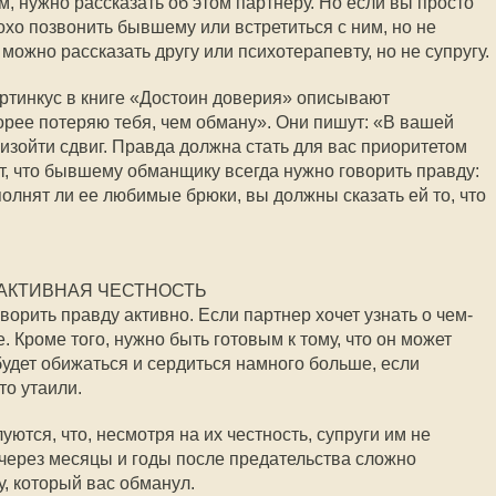
, нужно рассказать об этом партнеру. Но если вы просто
охо позвонить бывшему или встретиться с ним, но не
можно рассказать другу или психотерапевту, но не супругу.
ртинкус в книге «Достоин доверия» описывают
корее потеряю тебя, чем обману». Они пишут: «В вашей
изойти сдвиг. Правда должна стать для вас приоритетом
, что бывшему обманщику всегда нужно говорить правду:
олнят ли ее любимые брюки, вы должны сказать ей то, что
АКТИВНАЯ ЧЕСТНОСТЬ
орить правду активно. Если партнер хочет узнать о чем-
е. Кроме того, нужно быть готовым к тому, что он может
будет обижаться и сердиться намного больше, если
то утаили.
тся, что, несмотря на их честность, супруги им не
 через месяцы и годы после предательства сложно
, который вас обманул.