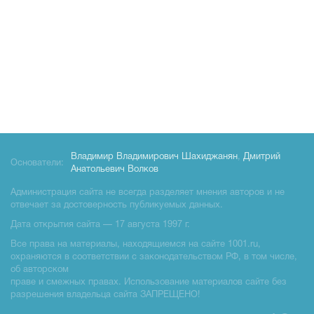
Владимир Владимирович Шахиджанян
,
Дмитрий
Основатели:
Анатольевич Волков
Администрация сайта не всегда разделяет мнения авторов и не
отвечает за достоверность публикуемых данных.
Дата открытия сайта — 17 августа 1997 г.
Все права на материалы, находящиемся на сайте 1001.ru,
охраняются в соответствии с законодательством РФ, в том числе,
об авторском
праве и смежных правах. Использование материалов сайте без
разрешения владельца сайта ЗАПРЕЩЕНО!