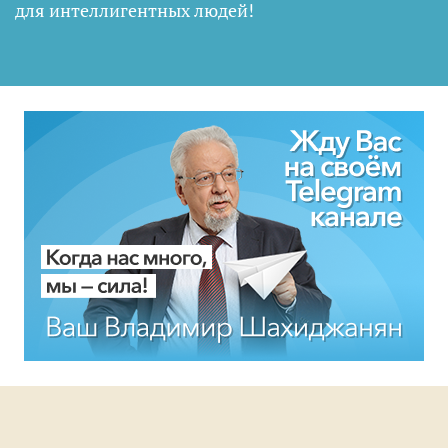
для интеллигентных людей
!