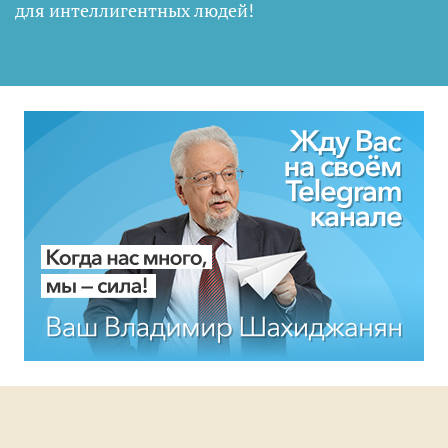
для интеллигентных людей
!