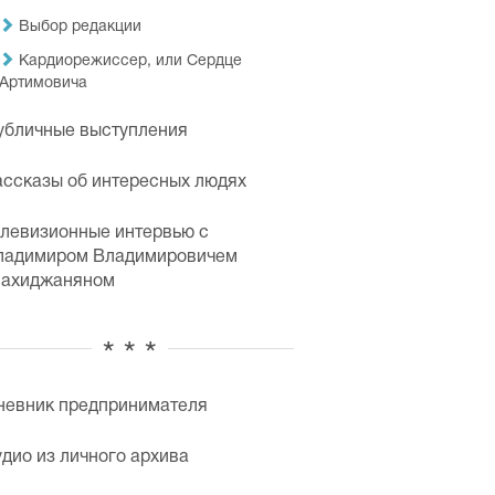
Выбор редакции
Кардиорежиссер, или Сердце
Артимовича
убличные выступления
ассказы об интересных людях
елевизионные интервью с
ладимиром Владимировичем
ахиджаняном
* * *
невник предпринимателя
удио из личного архива