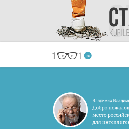
Владимир Владим
Добро пожалов
место российс
для интеллиге