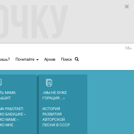
18+
ришь?
Почитайте
Архив
Поиск
ТЬ МАМА
«МЫ НЕ ХУЖЕ
ЛЫШИТ
ГОРАЦИЯ…»
МА РАБОТАЕТ:
ИСТОРИЯ
ХО БАБУШКЕ –
РАЗВИТИЯ
ХО МАМЕ –
АВТОРСКОЙ
ХО МНЕ
ПЕСНИ В СССР