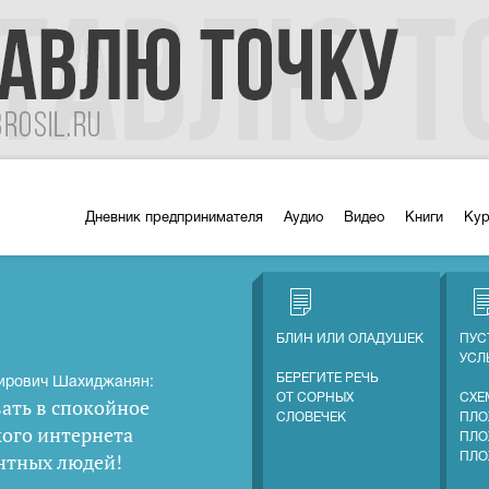
Дневник предпринимателя
Аудио
Видео
Книги
Ку
БЛИН ИЛИ ОЛАДУШЕК
ПУС
УС
БЕРЕГИТЕ РЕЧЬ
ирович Шахиджанян:
ОТ СОРНЫХ
СХЕ
ать в спокойное
СЛОВЕЧЕК
ПЛО
кого интернета
ПЛО
нтных людей
!
ПЛО