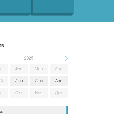
ив
2025
в
Фев
Мар
Апр
ай
Июн
Июл
Авг
ен
Окт
Ноя
Дек
се