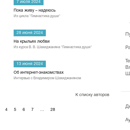
7 июля 2024
Пока живу – надеюсь
Из цикла "Гимнастика души"
28 июня 2024
П
На крыльях любви
Из курса В. В. Шахиджаняна "Гимнастика души"
Р
Т
13 июня 2024
В
Об интернет-знакомствах
Ш
Интервью с Владимиром Шахиджаняном
К списку авторов
Д
4
5
6
7
…
28
А