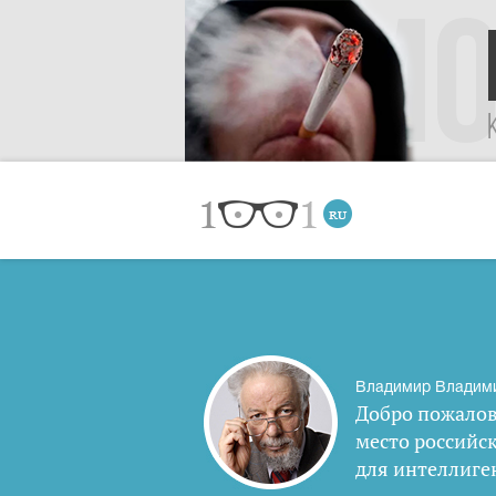
Владимир Владим
Добро пожалов
место российс
для интеллиге