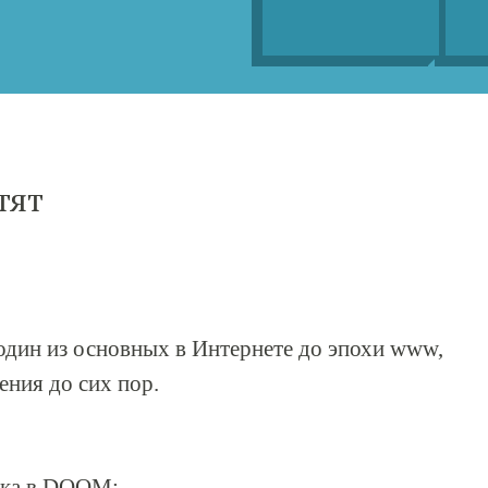
тят
один из основных в Интернете до эпохи www,
ения до сих пор.
ока в DOOM: