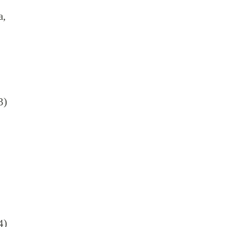
а,
3)
4)