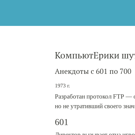
КомпьютЕрики шу
Анекдоты с 601 по 700
1973 г.
Разработан протокол FTP — 
но не утративший своего знач
601
Директор вызывает отца игр