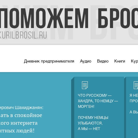
Дневник предпринимателя
Аудио
Видео
Книги
Ку
ЧТО РУССКОМУ —
Я Н
ХАНДРА, ТО НЕМЦУ —
ПРО
МОРГЕН!
ирович Шахиджанян:
А В
ать в спокойное
ПОЧЕМУ НЕМЦЫ
кого интернета
УЛЫБАЮТСЯ,
нтных людей
!
А МЫ — НЕТ