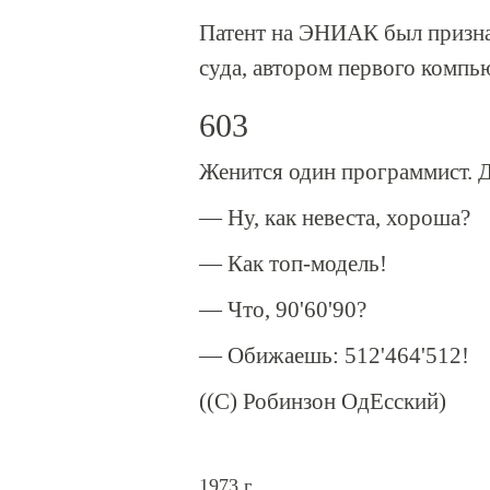
Патент на ЭНИАК был призн
суда, автором первого комп
603
Женится один программист. Д
— Ну, как невеста, хороша?
— Как топ-модель!
— Что, 90'60'90?
— Обижаешь: 512'464'512!
((С) Робинзон ОдЕсский)
1973 г.