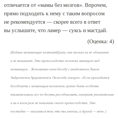
отличается от «мамы без мозгов». Впрочем,
прямо подходить к нему с таким вопросом
не рекомендуется — скорее всего в ответ
вы услышите, что ламер — суксь и мастдай.
(Оценка: 4)
(Бедные начинающие компьютЕрики, как только их не обзывают
и не называют. Это превосходство человека знающего над
незнающим… Вспоминаю свою беседу с академиком Львом
Андреевичем Арцимовичем. Он всегда говорил: «Если приходится
беседовать с незнающим человеком, нужно быть особенно
внимательным, все по десять раз объяснять, говорить увлекательно
и ни в коем разе не показать своего превосходства. Это
постыдно — хвалиться тем, что ты умеешь, а другой — нет».)