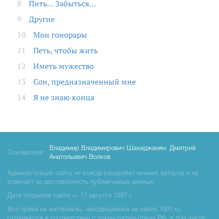
Пить… Забыться…
Другие
Мои гонорары
Петь, чтобы жить
Иметь мужество
Сон, предназначенный мне
Я не знаю конца
Владимир Владимирович Шахиджанян
,
Дмитрий
Основатели:
Анатольевич Волков
Администрация сайта не всегда разделяет мнения авторов и не
отвечает за достоверность публикуемых данных.
Дата открытия сайта — 17 августа 1997 г.
Все права на материалы, находящиемся на сайте 1001.ru,
охраняются в соответствии с законодательством РФ, в том числе,