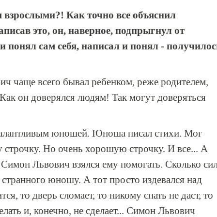
м взрослыми?! Как точно все объяснил
писав это, он, наверное, подпрыгнул от
 и понял сам себя, написал и понял - получилос
ч чаще всего бывал ребенком, реже родителем,
Как он доверялся людям! Так могут доверяться
талантливым юношей. Юноша писал стихи. Мог
у строчку. Но очень хорошую строчку. И все... А
 Симон Львович взялся ему помогать. Сколько си
о странного юношу. А тот просто издевался над
ся, то дверь сломает, то никому спать не даст, то
лать и, конечно, не сделает... Симон Львович