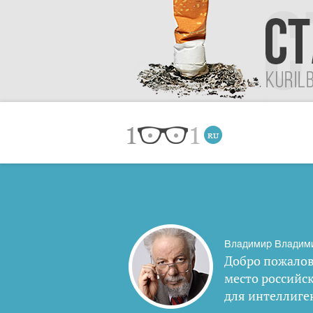
Владимир Владим
Добро пожалов
место российс
для интеллиге