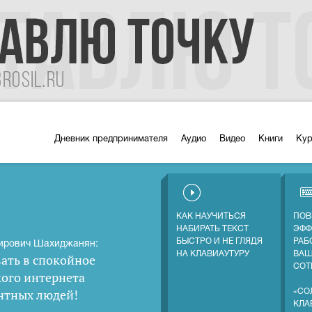
Дневник предпринимателя
Аудио
Видео
Книги
Ку
КАК НАУЧИТЬСЯ
ПОВ
НАБИРАТЬ ТЕКСТ
ЭФФ
БЫСТРО И НЕ ГЛЯДЯ
РАБ
ирович Шахиджанян:
НА КЛАВИАУТУРУ
ВА
ать в спокойное
СОТ
кого интернета
нтных людей
!
«СО
КЛА