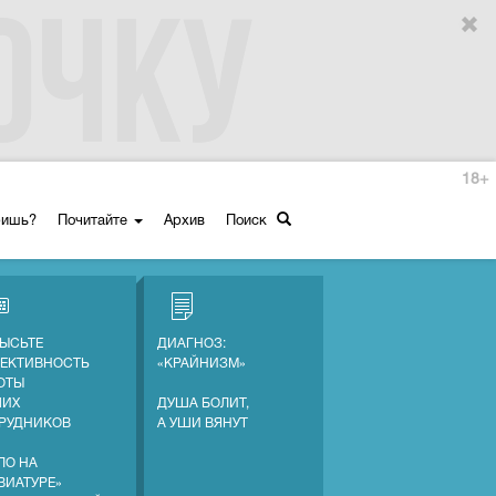
18+
ришь?
Почитайте
Архив
Поиск
ЫСЬТЕ
ДИАГНОЗ:
ЕКТИВНОСТЬ
«КРАЙНИЗМ»
ОТЫ
ШИХ
ДУША БОЛИТ,
РУДНИКОВ
А УШИ ВЯНУТ
ЛО НА
ВИАТУРЕ»