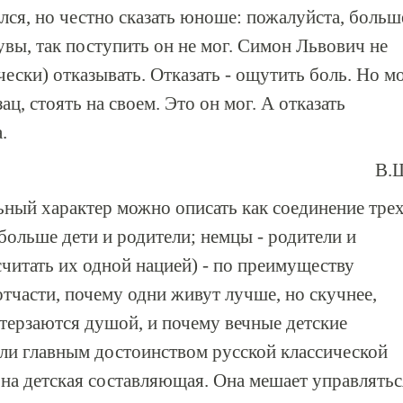
ался, но честно сказать юноше: пожалуйста, больш
 увы, так поступить он не мог. Симон Львович не
чески) отказывать. Отказать - ощутить боль. Но м
зац, стоять на своем. Это он мог. А отказать
.
В.
ный характер можно описать как соединение тре
больше дети и родители; немцы - родители и
считать их одной нацией) - по преимуществу
отчасти, почему одни живут лучше, но скучнее,
терзаются душой, и почему вечные детские
али главным достоинством русской классической
льна детская составляющая. Она мешает управлятьс