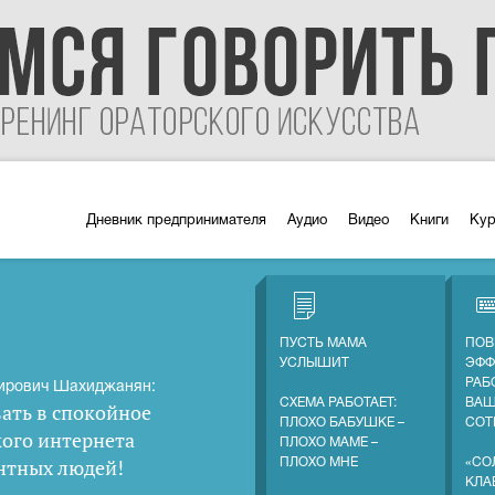
Дневник предпринимателя
Аудио
Видео
Книги
Ку
ПУСТЬ МАМА
ПОВ
УСЛЫШИТ
ЭФФ
РАБ
ирович Шахиджанян:
СХЕМА РАБОТАЕТ:
ВА
ать в спокойное
ПЛОХО БАБУШКЕ –
СОТ
кого интернета
ПЛОХО МАМЕ –
нтных людей
!
ПЛОХО МНЕ
«СО
КЛА