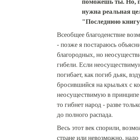
поможешь ты. Но, 
нужна реальная цел
"Последнюю книгу"
Всеобщее благоденствие воз
- позже я постараюсь объясни
благородных, но неосуществи
гибели. Если неосуществимую
погибает, как погиб дьяк, вз
бросившийся на крыльях с ко
неосуществимую в принципе ц
то гибнет народ - разве толь
до полного распада.
Весь этот век спорили, возм
стране или невозможно, надо