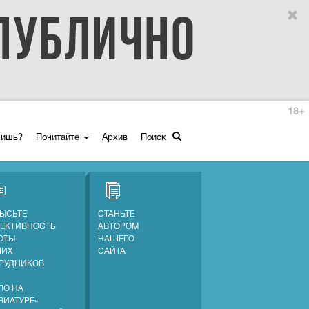
18+
ришь?
Почитайте
Архив
Поиск
ЫСЬТЕ
СТАНЬТЕ
ЕКТИВНОСТЬ
АВТОРОМ
ОТЫ
НАШЕГО
ШИХ
САЙТА
РУДНИКОВ
ЛО НА
ВИАТУРЕ»