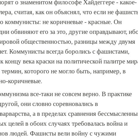
порят о знаменитом философе Хайдеггере - какое-
ера, считая, как он объяснял, что если не фашист
то коммунисты: не коричневые - красные. Он
дни обвиняют его за это, другие оправдывают, иб
 мировой общественностью, разницы между двумя
нет. Коммунисты всегда боролись с фашистами,
к концу века краски на политической палитре мир
термин, которого не могло быть, например, в
сно-коричневые.
ммунизма все-таки не совсем верно. В практике
другой, они словно соревновались в
варварства, а в пределах сравнения бессмысленны
х целей в обоих случаях требовалась война и
ов людей. Фашисты вели войну с чужими