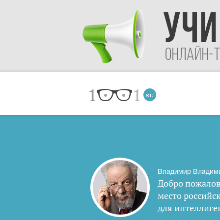
Владимир Владим
Добро пожалов
место российс
для интеллиге