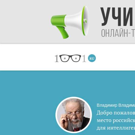
Владимир Владим
Добро пожалов
место российс
для интеллиге