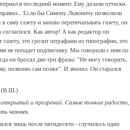
атериал в последний момент. Ему делали оттиски.
 правил... Если бы Симону Львовичу позволили
в саму газету и заново перепечатывать газету, он
 согласился. Как автор! А как редактор он
т газету, это грозит штрафами из типографии, это
ремя не попадет подписчику. Мы говорили с ним по
гда он бросал две-три фразы: "Не могу говорить.
у, позвоню сам позже". И звонил. Он старался
 (В.Ш.)
и открытий и прозрений. Самые тонкие радости,
ь человек.
лся лишь после пятидесяти - случилось одно