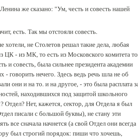
 Ленина же сказано: "Ум, честь и совесть нашей
ачит, есть. Так мы отстояли совесть.
не хотели, не Столетов решал такие дела, любая
з ЦК - из МК, то есть из Московского комитета т
сть и совесть, была сильнее президента академии
х - говорить нечего. Здесь ведь речь шла не об
али они и на то. и на другое, - это была расплата з
ностей, находившихся под защитой школьного
? Отдел? Нет, кажется, сектор, для Отдела я был
дел писали с большой буквы), не стану эти
ять все сначала начнется (а свой Отдел они всегда
пору был строгий порядок: пиши что хочешь,