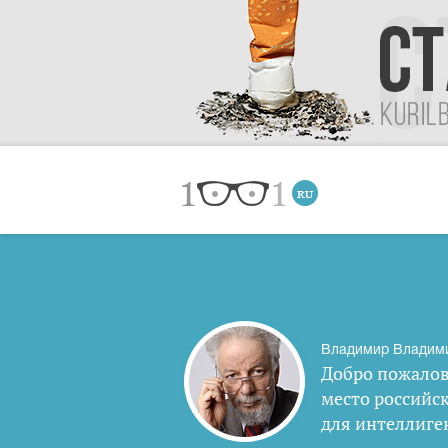
Владимир Владим
Добро пожалов
место российс
для интеллиге