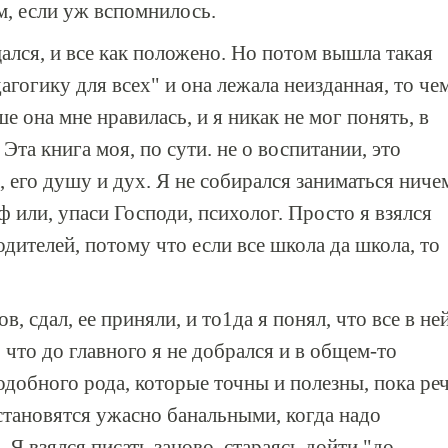
м, если уж вспомнилось.
щался, и все как положено. Но потом вышла такая
агогику для всех" и она лежала неизданная, то че
е она мне нравилась, и я никак не мог понять, в
Эта книга моя, по сути. не о воспитании, это
 его душу и дух. Я не собирался заниматься ниче
ф или, упаси Господи, психолог. Просто я взялся
одителей, потому что если все школа да школа, то
в, сдал, ее приняли, и то1да я понял, что все в ней
, что до главного я не добрался и в общем-то
одобного рода, которые точны и полезны, пока ре
 становятся ужасно банальными, когда надо
 Я взялся писать заново, стараясь дойти "до