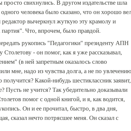
 просто свихнулись. В другом издательстве шла
о одного человека было сказано, что он хорошо ве
й редактор вычеркнул жуткую эту крамолу и
а партия". Что, впрочем, было правдой.
передать рукопись "Педагогики" президенту АПН
Столетову - он помог, как я уже рассказывал,
ением" (в ней запретным оказалось слово
или мне, надо из чувства долга, а не по увлечению
то получится? Какой-нибудь шестиклассник заявит,
е? Пусть не учится? Так убедительно доказывали
Столетов помог с одной книгой, и я, как водится,
копись. Он и ее прочитал, быстро, в два дня,
ая, сказал нечто потрясшее меня. Он сказал с