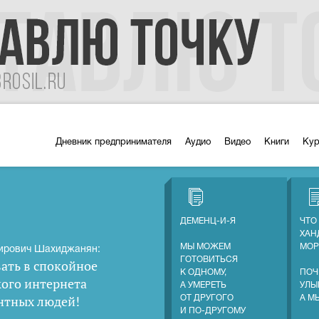
Дневник предпринимателя
Аудио
Видео
Книги
Ку
ДЕМЕНЦ-И-Я
ЧТО
ХАН
МЫ МОЖЕМ
МОР
ирович Шахиджанян:
ГОТОВИТЬСЯ
ать в спокойное
К ОДНОМУ,
ПОЧ
кого интернета
А УМЕРЕТЬ
УЛЫ
нтных людей
!
ОТ ДРУГОГО
А М
И ПО-ДРУГОМУ