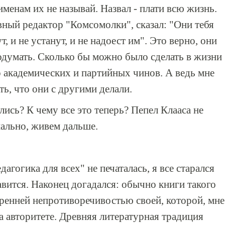
именам их не называй. Назвал - плати всю жизнь.
вный редактор "Комсомолки", сказал: "Они тебя
, и не устанут, и не надоест им". Это верно, они
думать. Сколько бы можно было сделать в жизни
о академических и партийных чинов. А ведь мне
ть, что они с другими делали.
лись? К чему все это теперь? Пепел Клааса не
мально, живем дальше.
агогика для всех" не печаталась, я все старался
авится. Наконец догадался: обычно книги такого
тренней непротиворечивостью своей, которой, мне
 на авторитете. Древняя литературная традиция