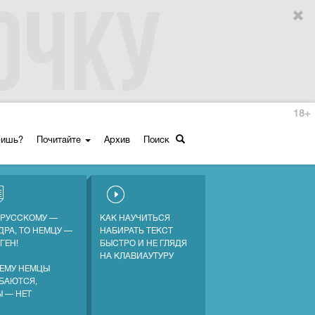
18+
ришь?
Почитайте
Архив
Поиск
 РУССКОМУ —
КАК НАУЧИТЬСЯ
ДРА, ТО НЕМЦУ —
НАБИРАТЬ ТЕКСТ
ГЕН!
БЫСТРО И НЕ ГЛЯДЯ
НА КЛАВИАУТУРУ
ЕМУ НЕМЦЫ
БАЮТСЯ,
Ы — НЕТ