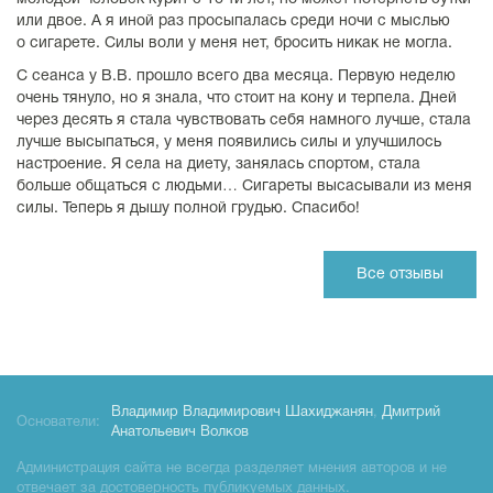
или двое. А я иной раз просыпалась среди ночи с мыслью
о сигарете. Силы воли у меня нет, бросить никак не могла.
С сеанса у В.В. прошло всего два месяца. Первую неделю
очень тянуло, но я знала, что стоит на кону и терпела. Дней
через десять я стала чувствовать себя намного лучше, стала
лучше высыпаться, у меня появились силы и улучшилось
настроение. Я села на диету, занялась спортом, стала
больше общаться с людьми… Сигареты высасывали из меня
силы. Теперь я дышу полной грудью. Спасибо!
Все отзывы
Владимир Владимирович Шахиджанян
,
Дмитрий
Основатели:
Анатольевич Волков
Администрация сайта не всегда разделяет мнения авторов и не
отвечает за достоверность публикуемых данных.