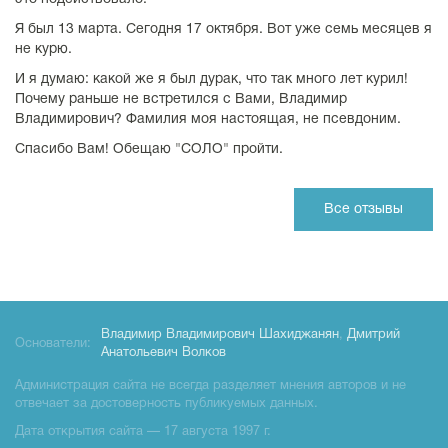
Я был 13 марта. Сегодня 17 октября. Вот уже семь месяцев я
не курю.
И я думаю: какой же я был дурак, что так много лет курил!
Почему раньше не встретился с Вами, Владимир
Владимирович? Фамилия моя настоящая, не псевдоним.
Спасибо Вам! Обещаю "СОЛО" пройти.
Все отзывы
Владимир Владимирович Шахиджанян
,
Дмитрий
Основатели:
Анатольевич Волков
Администрация сайта не всегда разделяет мнения авторов и не
отвечает за достоверность публикуемых данных.
Дата открытия сайта — 17 августа 1997 г.