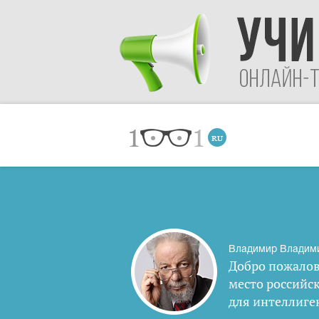
Владимир Владим
Добро пожалов
место российс
для интеллиге