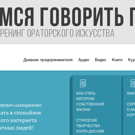
Дневник предпринимателя
Аудио
Видео
Книги
Ку
КАК СТАТЬ
ХАМ
АВТОРОМ
СОБСТВЕННОЙ
СЕР
ирович Шахиджанян:
ЖИЗНИ
О Х
ать в спокойное
НОР
кого интернета
СТРАТЕГИЯ
нтных людей
!
ТВОРЧЕСТВА
УОЛТА ДИСНЕЯ