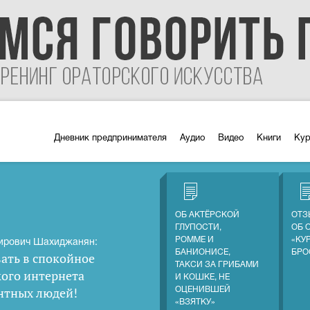
Дневник предпринимателя
Аудио
Видео
Книги
Ку
ОБ АКТЁРСКОЙ
ОТЗ
ГЛУПОСТИ,
ОБ 
РОММЕ И
«КУ
ирович Шахиджанян:
БАНИОНИСЕ,
БРО
ать в спокойное
ТАКСИ ЗА ГРИБАМИ
кого интернета
И КОШКЕ, НЕ
нтных людей
!
ОЦЕНИВШЕЙ
«ВЗЯТКУ»