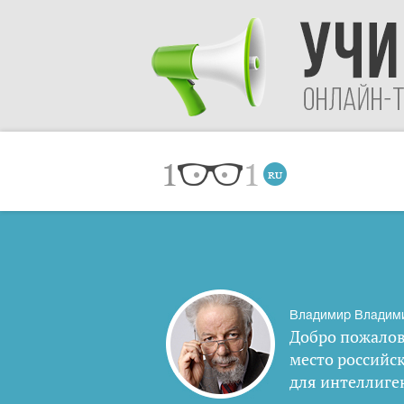
Владимир Владим
Добро пожалов
место российс
для интеллиге