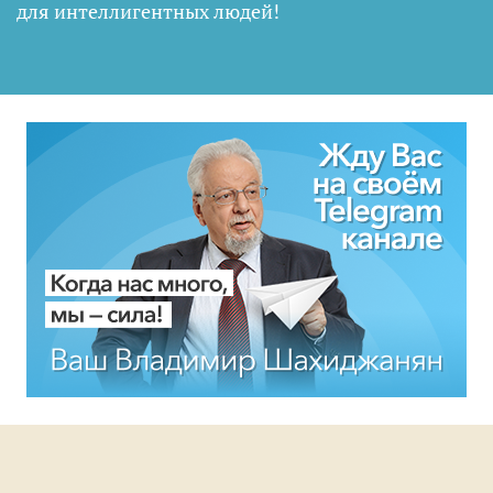
для интеллигентных людей
!