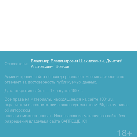
Владимир Владимирович Шахиджанян
,
Дмитрий
Основатели:
Анатольевич Волков
Администрация сайта не всегда разделяет мнения авторов и не
отвечает за достоверность публикуемых данных.
Дата открытия сайта — 17 августа 1997 г.
Все права на материалы, находящиемся на сайте 1001.ru,
охраняются в соответствии с законодательством РФ, в том числе,
об авторском
праве и смежных правах. Использование материалов сайте без
разрешения владельца сайта ЗАПРЕЩЕНО!
18+