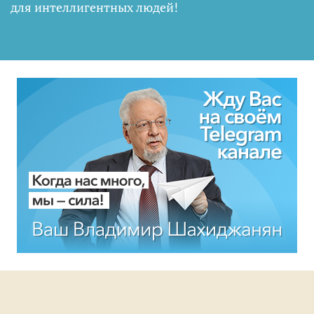
для интеллигентных людей
!