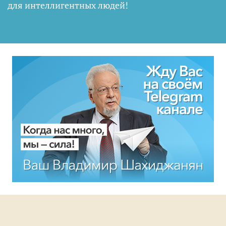
для интеллигентных людей
!