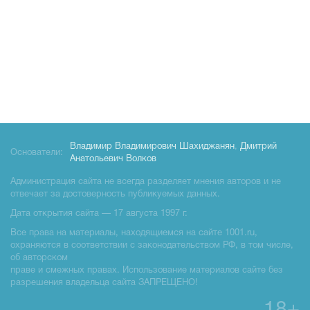
Владимир Владимирович Шахиджанян
,
Дмитрий
Основатели:
Анатольевич Волков
Администрация сайта не всегда разделяет мнения авторов и не
отвечает за достоверность публикуемых данных.
Дата открытия сайта — 17 августа 1997 г.
Все права на материалы, находящиемся на сайте 1001.ru,
охраняются в соответствии с законодательством РФ, в том числе,
об авторском
праве и смежных правах. Использование материалов сайте без
разрешения владельца сайта ЗАПРЕЩЕНО!