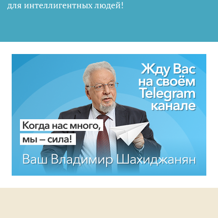
для интеллигентных людей
!