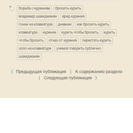
борьба с курением
бросить курить
владимир шахиджанян
вред курения
гонки на клавиатуре
дневник
как бросить курить
клавиатура
курение
курить чтобы бросить
курить
чтобы бросить
отказ от курения
перестать курить
соло на клавиатуре
учимся говорить публично
шахиджанян
Предыдущая публикация
|
К содержанию раздела
|
Следующая публикация