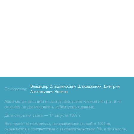
Владимир Владимирович Шахиджанян
,
Дмитрий
Основатели:
Анатольевич Волков
Администрация сайта не всегда разделяет мнения авторов и не
отвечает за достоверность публикуемых данных.
Дата открытия сайта — 17 августа 1997 г.
Все права на материалы, находящиемся на сайте 1001.ru,
охраняются в соответствии с законодательством РФ, в том числе,