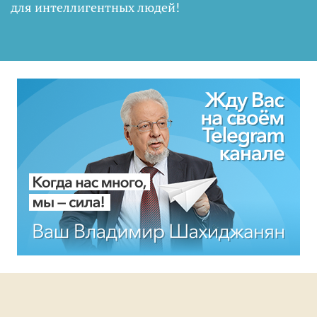
для интеллигентных людей
!