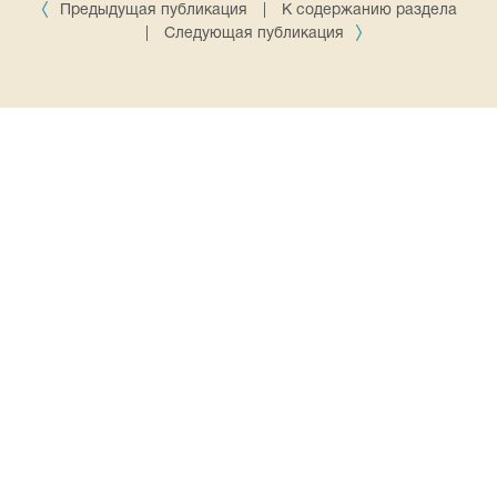
Предыдущая публикация
|
К содержанию раздела
|
Следующая публикация