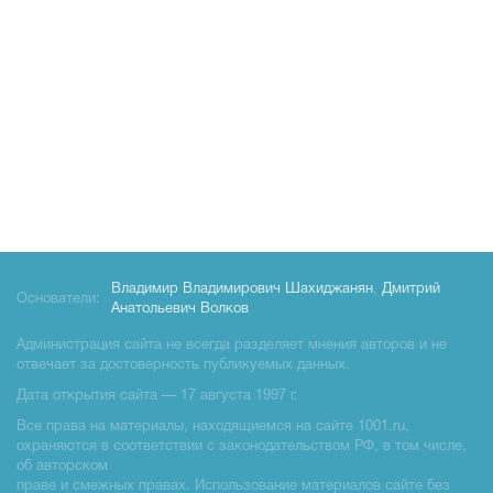
Владимир Владимирович Шахиджанян
,
Дмитрий
Основатели:
Анатольевич Волков
Администрация сайта не всегда разделяет мнения авторов и не
отвечает за достоверность публикуемых данных.
Дата открытия сайта — 17 августа 1997 г.
Все права на материалы, находящиемся на сайте 1001.ru,
охраняются в соответствии с законодательством РФ, в том числе,
об авторском
праве и смежных правах. Использование материалов сайте без