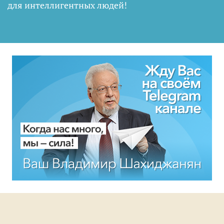
для интеллигентных людей
!