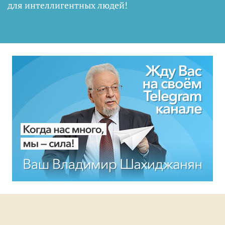
для интеллигентных людей
!