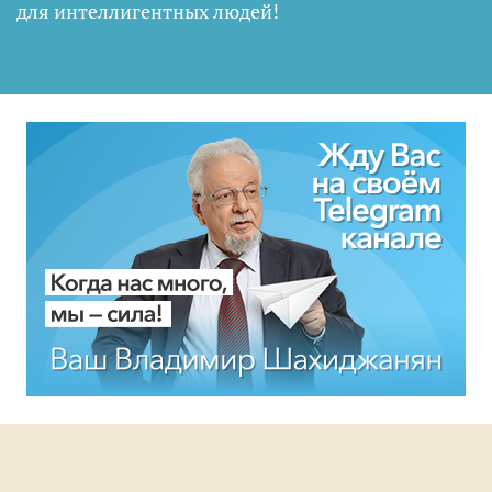
для интеллигентных людей
!