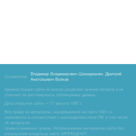
Владимир Владимирович Шахиджанян
,
Дмитрий
Основатели:
Анатольевич Волков
Администрация сайта не всегда разделяет мнения авторов и не
отвечает за достоверность публикуемых данных.
Дата открытия сайта — 17 августа 1997 г.
Все права на материалы, находящиемся на сайте 1001.ru,
охраняются в соответствии с законодательством РФ, в том числе,
об авторском
праве и смежных правах. Использование материалов сайте без
разрешения владельца сайта ЗАПРЕЩЕНО!