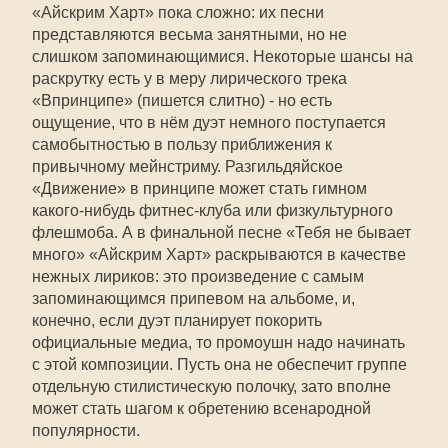
«Айскрим Харт» пока сложно: их песни
представляются весьма занятными, но не
слишком запоминающимися. Некоторые шансы на
раскрутку есть у в меру лирического трека
«Впринципе» (пишется слитно) - но есть
ощущение, что в нём дуэт немного поступается
самобытностью в пользу приближения к
привычному мейнстриму. Разгильдяйское
«Движение» в принципе может стать гимном
какого-нибудь фитнес-клуба или физкультурного
флешмоба. А в финальной песне «Тебя не бывает
много» «Айскрим Харт» раскрываются в качестве
нежных лириков: это произведение с самым
запоминающимся припевом на альбоме, и,
конечно, если дуэт планирует покорить
официальные медиа, то промоушн надо начинать
с этой композиции. Пусть она не обеспечит группе
отдельную стилистическую полочку, зато вполне
может стать шагом к обретению всенародной
популярности.