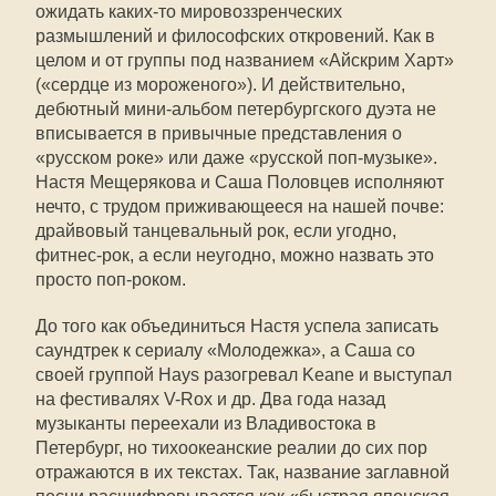
ожидать каких-то мировоззренческих
размышлений и философских откровений. Как в
целом и от группы под названием «Айскрим Харт»
(«сердце из мороженого»). И действительно,
дебютный мини-альбом петербургского дуэта не
вписывается в привычные представления о
«русском роке» или даже «русской поп-музыке».
Настя Мещерякова и Саша Половцев исполняют
нечто, с трудом приживающееся на нашей почве:
драйвовый танцевальный рок, если угодно,
фитнес-рок, а если неугодно, можно назвать это
просто поп-роком.
До того как объединиться Настя успела записать
саундтрек к сериалу «Молодежка», а Саша со
своей группой Hays разогревал Keane и выступал
на фестивалях V-Rox и др. Два года назад
музыканты переехали из Владивостока в
Петербург, но тихоокеанские реалии до сих пор
отражаются в их текстах. Так, название заглавной