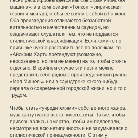
песни расшифровывается как «быстрая японская
машина», а в композиции «Гонконг» лирическая
героиня мечтает, чтобы её взяли с собой в Гонконг.
Оба произведения отличаются беззаботной
витальностью и качественным саундом, но
озадачивают слушателя тем, что не поддаются
стилистической классификации. Если кому-то по
привычке нужно расставить всё по полочкам, то
«Айскрим Харт» претендуют (возможно,
неосознанно, но тем не менее) на то, чтобы стоять
отдельно. В крайнем случае эти песни можно
представить себе рядом с произведениями группы
«Моя Мишель» или в саундтреке какого-нибудь
сериала о современной городской жизни, но и то с
трудом.
Чтобы стать «учредителями» собственного жанра,
музыканту нужно всего ничего: хиты. Такие, чтобы
привязывались намертво, чтобы им подпевали,
несмотря на всю нетипичность и не задумываяся о
стилистической принадлежности. С этим у