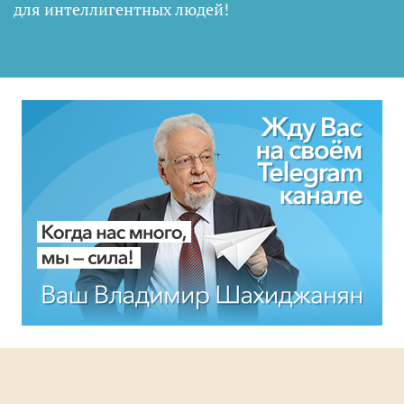
для интеллигентных людей
!